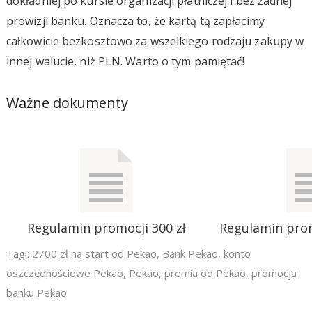
dokładniej po kursie organizacji płatniczej i bez żadnej
prowizji banku. Oznacza to, że kartą tą zapłacimy
całkowicie bezkosztowo za wszelkiego rodzaju zakupy w
innej walucie, niż PLN. Warto o tym pamiętać!
Ważne dokumenty
Regulamin promocji 300 zł
Regulamin pro
Tagi:
2700 zł na start od Pekao
,
Bank Pekao
,
konto
oszczędnościowe Pekao
,
Pekao
,
premia od Pekao
,
promocja
banku Pekao