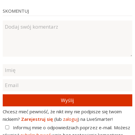
SKOMENTUJ
Wyślij
Chcesz mieć pewność, że nikt inny nie podpisze się twoim
nickiem?
Zarejestruj się
(lub
zaloguj
) na LiveSmarter!
Informuj mnie o odpowiedziach poprzez e-mail. Możesz
również
subskrybować
wpis bez zostawiania komentarza.