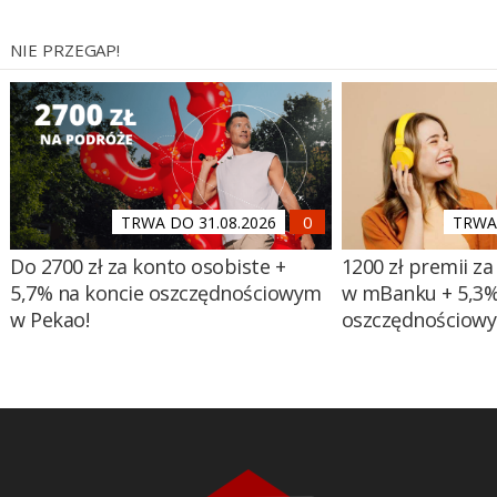
NIE PRZEGAP!
TRWA DO 31.08.2026
TRWA 
Do 2700 zł za konto osobiste +
1200 zł premii za
5,7% na koncie oszczędnościowym
w mBanku + 5,3%
w Pekao!
oszczędnościow