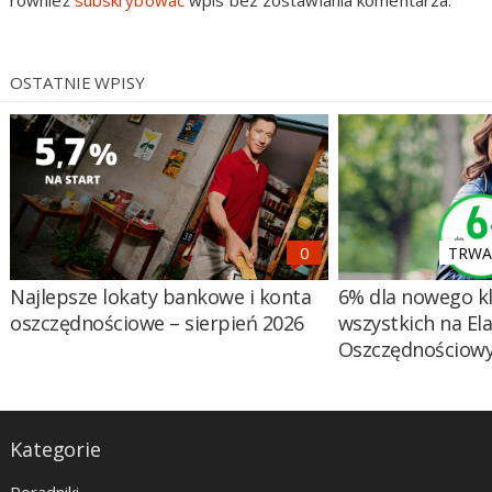
OSTATNIE WPISY
TRWA 
Najlepsze lokaty bankowe i konta
6% dla nowego kl
oszczędnościowe – sierpień 2026
wszystkich na El
Oszczędnościow
Kategorie