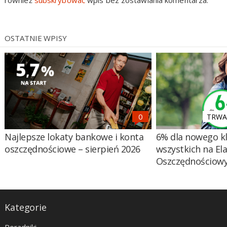
OSTATNIE WPISY
TRWA 
Najlepsze lokaty bankowe i konta
6% dla nowego kl
oszczędnościowe – sierpień 2026
wszystkich na El
Oszczędnościow
Kategorie