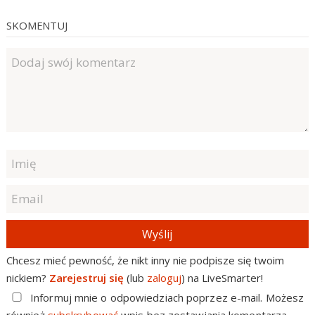
SKOMENTUJ
Wyślij
Chcesz mieć pewność, że nikt inny nie podpisze się twoim
nickiem?
Zarejestruj się
(lub
zaloguj
) na LiveSmarter!
Informuj mnie o odpowiedziach poprzez e-mail. Możesz
również
subskrybować
wpis bez zostawiania komentarza.