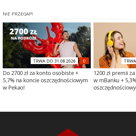
NIE PRZEGAP!
TRWA DO 31.08.2026
TRWA 
Do 2700 zł za konto osobiste +
1200 zł premii za
5,7% na koncie oszczędnościowym
w mBanku + 5,3%
w Pekao!
oszczędnościow