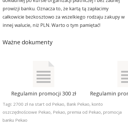
dokładniej po kursie organizacji płatniczej i bez żadnej
prowizji banku. Oznacza to, że kartą tą zapłacimy
całkowicie bezkosztowo za wszelkiego rodzaju zakupy w
innej walucie, niż PLN. Warto o tym pamiętać!
Ważne dokumenty
Regulamin promocji 300 zł
Regulamin pro
Tagi:
2700 zł na start od Pekao
,
Bank Pekao
,
konto
oszczędnościowe Pekao
,
Pekao
,
premia od Pekao
,
promocja
banku Pekao