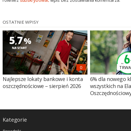
OSTATNIE WPISY
TRWA 
Najlepsze lokaty bankowe i konta
6% dla nowego kl
oszczędnościowe – sierpień 2026
wszystkich na El
Oszczędnościow
Kategorie