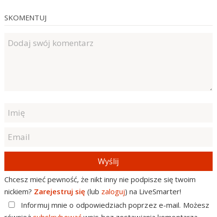
SKOMENTUJ
Wyślij
Chcesz mieć pewność, że nikt inny nie podpisze się twoim
nickiem?
Zarejestruj się
(lub
zaloguj
) na LiveSmarter!
Informuj mnie o odpowiedziach poprzez e-mail. Możesz
również
subskrybować
wpis bez zostawiania komentarza.