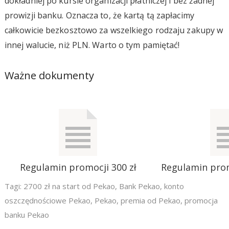
dokładniej po kursie organizacji płatniczej i bez żadnej
prowizji banku. Oznacza to, że kartą tą zapłacimy
całkowicie bezkosztowo za wszelkiego rodzaju zakupy w
innej walucie, niż PLN. Warto o tym pamiętać!
Ważne dokumenty
Regulamin promocji 300 zł
Regulamin pro
Tagi:
2700 zł na start od Pekao
,
Bank Pekao
,
konto
oszczędnościowe Pekao
,
Pekao
,
premia od Pekao
,
promocja
banku Pekao