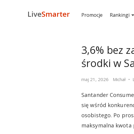
Live
Smarter
Promocje
Rankingi
3,6% bez z
środki w 
maj 21, 2026
Michał
Santander Consumer
się wśród konkuren
osobistego. Po pros
maksymalna kwota po