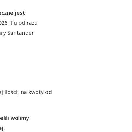
czne jest
026.
Tu od razu
ary Santander
 ilości, na kwoty od
Jeśli wolimy
j.