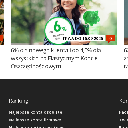
TRWA DO 16.09.2026
6% dla nowego klienta i do 4,5% dla
6
wszystkich na Elastycznym Koncie
z
Oszczędnościowym
r
Rankingi
Kon
Najlepsze konta osobiste
Fac
Najlepsze konta firmowe
Twi
Najlepsze karty kredytowe
For