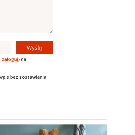
Wyślij
b
zaloguj
) na
wpis bez zostawiania