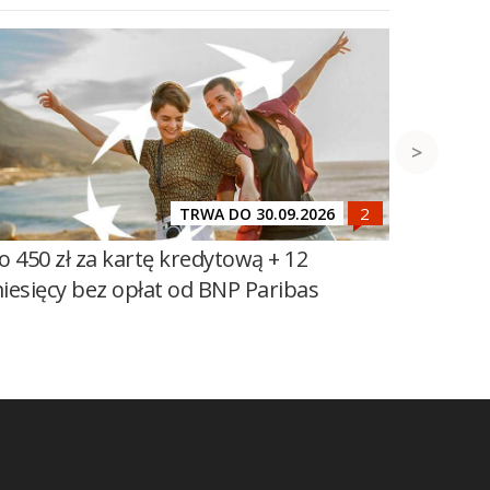
TRWA DO 30.09.2026
o 450 zł za kartę kredytową + 12
Do 600 
iesięcy bez opłat od BNP Paribas
100 zł 
Banku Ś