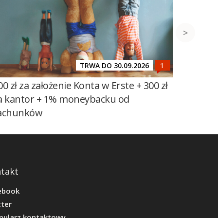
TRWA DO 30.09.2026
00 zł za założenie Konta w Erste + 300 zł
50 zł za
a kantor + 1% moneybacku od
VeloKon
achunków
oszczę
takt
ebook
tter
mularz kontaktowy