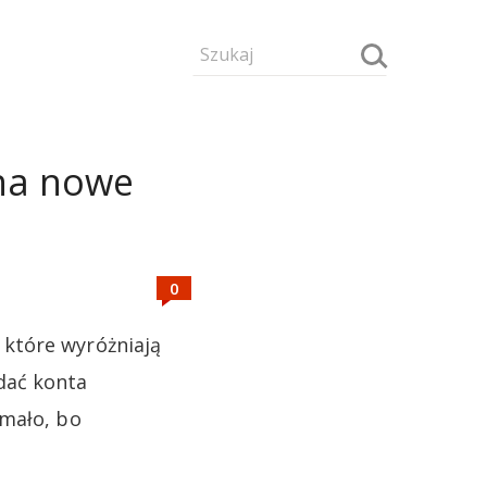
 na nowe
które wyróżniają
dać konta
emało, bo