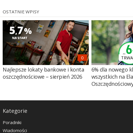
OSTATNIE WPISY
TRWA 
Najlepsze lokaty bankowe i konta
6% dla nowego kl
oszczędnościowe – sierpień 2026
wszystkich na El
Oszczędnościow
Kategorie
Poradniki
Wiadomości