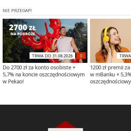
NIE PRZEGAP!
TRWA DO 31.08.2026
TRWA 
Do 2700 zł za konto osobiste +
1200 zł premii za
5,7% na koncie oszczędnościowym
w mBanku + 5,3%
w Pekao!
oszczędnościow