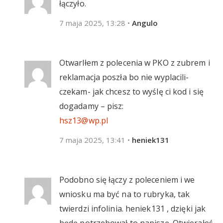
łączyło.
7 maja 2025, 13:28
•
Angulo
Otwarlłem z polecenia w PKO z zubrem i
reklamacja poszła bo nie wyplacili-
czekam- jak chcesz to wyślę ci kod i się
dogadamy – pisz:
hsz13@wp.pl
7 maja 2025, 13:41
•
heniek131
Podobno się łączy z poleceniem i we
wniosku ma być na to rubryka, tak
twierdzi infolinia. heniek131 , dzięki jak
będę potrzebował to napiszę. Otwierałeś