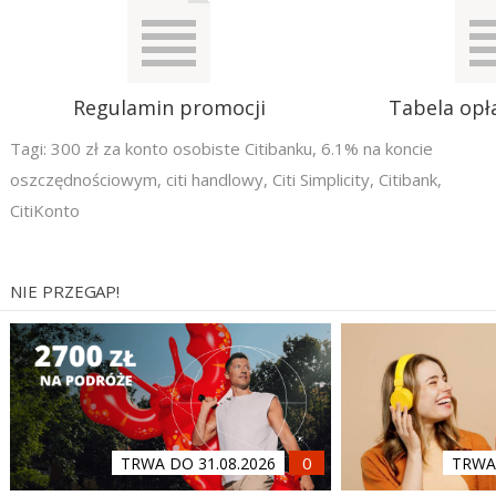
Regulamin promocji
Tabela opła
Tagi:
300 zł za konto osobiste Citibanku
,
6.1% na koncie
oszczędnościowym
,
citi handlowy
,
Citi Simplicity
,
Citibank
,
CitiKonto
NIE PRZEGAP!
TRWA DO 31.08.2026
TRWA 