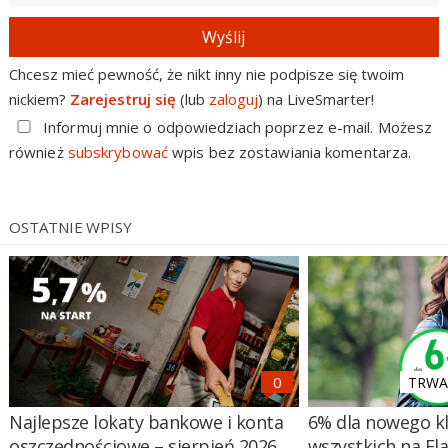
Wyślij
Chcesz mieć pewność, że nikt inny nie podpisze się twoim
nickiem?
Zarejestruj się
(lub
zaloguj
) na LiveSmarter!
Informuj mnie o odpowiedziach poprzez e-mail. Możesz
również
subskrybować
wpis bez zostawiania komentarza.
OSTATNIE WPISY
TRWA 
Najlepsze lokaty bankowe i konta
6% dla nowego kl
oszczędnościowe – sierpień 2026
wszystkich na El