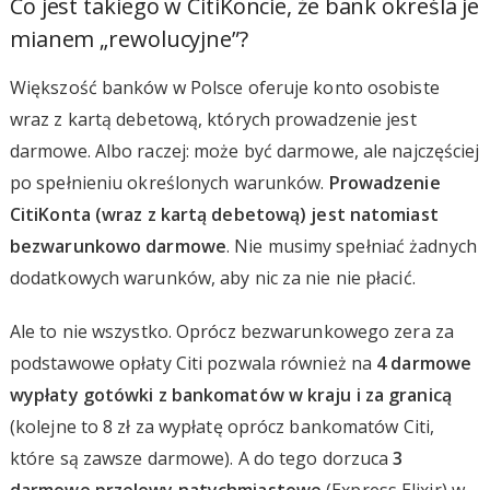
Co jest takiego w CitiKoncie, że bank określa je
mianem „rewolucyjne”?
Większość banków w Polsce oferuje konto osobiste
wraz z kartą debetową, których prowadzenie jest
darmowe. Albo raczej: może być darmowe, ale najczęściej
po spełnieniu określonych warunków.
Prowadzenie
CitiKonta (wraz z kartą debetową) jest natomiast
bezwarunkowo darmowe
. Nie musimy spełniać żadnych
dodatkowych warunków, aby nic za nie nie płacić.
Ale to nie wszystko. Oprócz bezwarunkowego zera za
podstawowe opłaty Citi pozwala również na
4 darmowe
wypłaty gotówki z bankomatów w kraju i za granicą
(kolejne to 8 zł za wypłatę oprócz bankomatów Citi,
które są zawsze darmowe). A do tego dorzuca
3
darmowe przelewy natychmiastowe
(Express Elixir) w