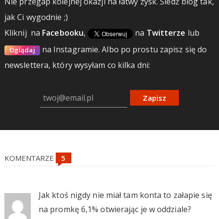
Nie przegap kolejnej okazji na łatwy zysk. Śledź blog tak,
jak Ci wygodnie ;)
Kliknij
na
Facebooku
,
na
Twitterze
lub
na Instagramie.
Albo po prostu zapisz się do
Oglądaj
newslettera, który wysyłam co kilka dni:
Zapisz
KOMENTARZE
Jak ktoś nigdy nie miał tam konta to załapie się
na promkę 6,1% otwierając je w oddziale?