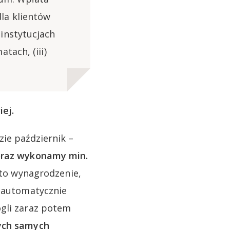
la klientów
instytucjach
tach, (iii)
ej.
zie październik –
 oraz wykonamy min.
 to wynagrodzenie,
o automatycznie
ogli zaraz potem
ych samych