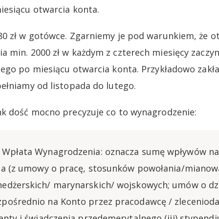
esiącu otwarcia konta.
80 zł w gotówce. Zgarniemy je pod warunkiem, że 
 min. 2000 zł w każdym z czterech miesięcy zaczyn
ego po miesiącu otwarcia konta. Przykładowo zakł
ełniamy od listopada do lutego.
nk dość mocno precyzuje co to wynagrodzenie:
 Wpłata Wynagrodzenia: oznacza sumę wpływów na 
ia (z umowy o pracę, stosunków powołania/mianow
edżerskich/ marynarskich/ wojskowych; umów o dzi
ośrednio na Konto przez pracodawcę / zleceniodaw
enty i świadczenia przedemerytalnego (iii) stypend