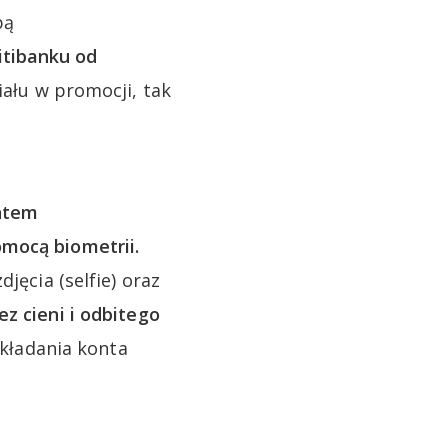
bą
itibanku od
iału w promocji, tak
ontem
omocą biometrii.
jęcia (selfie) oraz
ez cieni i odbitego
zakładania konta