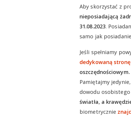
Aby skorzystać z pr
nieposiadającą żad
31.08.2023
. Posiada
samo jak posiadanie
Jeśli spełniamy pow
dedykowaną stronę
oszczędnościowym. C
Pamiętajmy jedynie, 
dowodu osobistego
światła, a krawędzi
biometrycznie
znajd