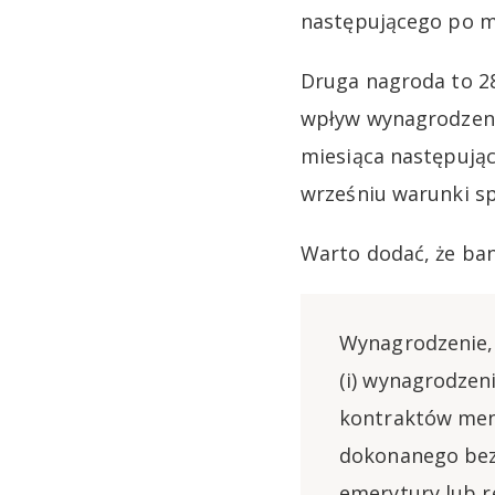
następującego po mi
Druga nagroda to 2
wpływ wynagrodzenia
miesiąca następując
wrześniu warunki sp
Warto dodać, że ba
Wynagrodzenie,
(i) wynagrodzen
kontraktów men
dokonanego bezp
emerytury lub r