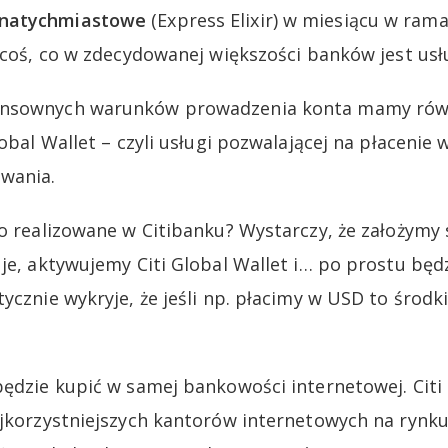
 natychmiastowe
(Express Elixir) w miesiącu w ra
i coś, co w zdecydowanej większości banków jest usł
ensownych warunków prowadzenia konta mamy rów
lobal Wallet – czyli usługi pozwalającej na płacenie
wania.
to realizowane w Citibanku? Wystarczy, że założymy
 je, aktywujemy Citi Global Wallet i… po prostu będ
ycznie wykryje, że jeśli np. płacimy w USD to środk
będzie kupić w samej bankowości internetowej. Cit
ajkorzystniejszych kantorów internetowych na rynku.