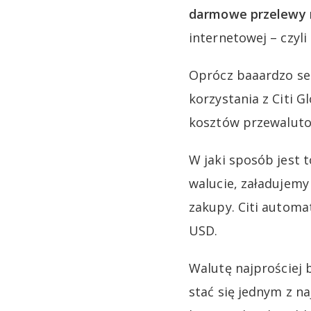
darmowe przelewy
internetowej – czyl
Oprócz baaardzo s
korzystania z Citi G
kosztów przewaluto
W jaki sposób jest 
walucie, załadujemy
zakupy. Citi automat
USD.
Walutę najprościej 
stać się jednym z n