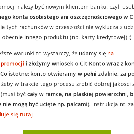
omocji należy być nowym klientem banku, czyli oso
nego konta osobistego ani oszczędnościowego w C
nie tych rachunków w przeszłości nie wyklucza z udz
 obecnie innego produktu (np. karty kredytowej) :)
yższe warunki to wystarczy, że
udamy się
na
 promocji
i złożymy wniosek o CitiKonto wraz z k
o istotne: konto otwieramy w pełni zdalnie, za p
żeby w trakcie tego procesu zrobić dobrej jakości zd
 (musi być
cały w ramce, na płaskiej powierzchni, b
e nie mogą być ucięte np. palcami
). Instrukcja nt. 
uje się tutaj
.