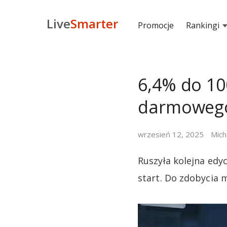
Live
Smarter
Promocje
Rankingi
6,4% do 100
darmowego
wrzesień 12, 2025
Mich
Ruszyła kolejna ed
start. Do zdobycia