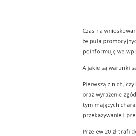
Czas na wnioskowan
że pula promocyjny
poinformuję we wpis
A jakie są warunki s
Pierwszą z nich, cz
oraz wyrażenie zgód
tym mających chara
przekazywanie i pre
Przelew 20 zł trafi