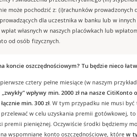
ie może pochodzić z: (i)rachunków prowadzonych d
prowadzących dla uczestnika w banku lub w innych 
i) wpłat własnych w naszych placówkach lub wpłatoma
o od osób fizycznych.
na koncie oszczędnościowym? Tu będzie nieco łatwi
 pierwsze cztery pełne miesiące (w naszym przykład
„zwykły” wpływy min. 2000 zł na nasze CitiKonto
 łącznie min. 300 zł
. W tym przypadku nie musi być
je przelewać w celu uzyskania premii gotówkowej, t
i premii pieniężnej. Oczywiście środki będziemy m
p. na wspomniane konto oszczędnościowe, które
w t