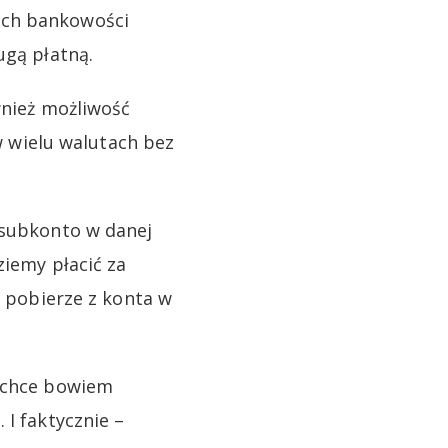
mach bankowości
ugą płatną.
nież możliwość
 w wielu walutach bez
 subkonto w danej
ziemy płacić za
i pobierze z konta w
i chce bowiem
 I faktycznie –