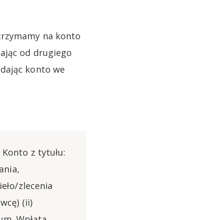
otrzymamy na konto
ając od drugiego
adając konto we
Konto z tytułu:
ania,
eło/zlecenia
cę) (ii)
ium. Wpłata