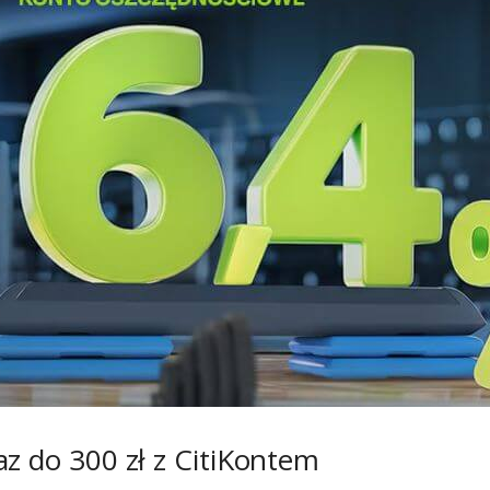
az do 300 zł z CitiKontem