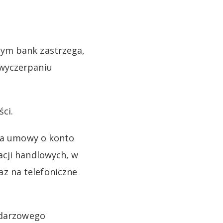
zym bank zastrzega,
 wyczerpaniu
ści.
nia umowy o konto
acji handlowych, w
z na telefoniczne
endarzowego