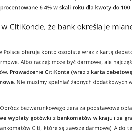
procentowane 6,4% w skali roku dla kwoty do 100 
o w CitiKoncie, że bank określa je mia
Polsce oferuje konto osobiste wraz z kartą debet
rmowe. Albo raczej: może być darmowe, ale najczęśc
ków.
Prowadzenie CitiKonta (wraz z kartą debetową
rmowe
. Nie musimy spełniać żadnych dodatkowych w
o. Oprócz bezwarunkowego zera za podstawowe opłat
e wypłaty gotówki z bankomatów w kraju i za gr
bankomatów Citi, które są zawsze darmowe). A do 