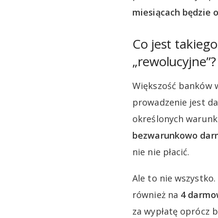
miesiącach będzie o
Co jest takieg
„rewolucyjne”?
Większość banków w 
prowadzenie jest da
określonych warun
bezwarunkowo da
nie nie płacić.
Ale to nie wszystk
również na
4 darmow
za wypłatę oprócz 