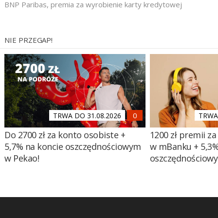
BNP Paribas
,
premia za wyrobienie karty kredytowej
NIE PRZEGAP!
TRWA DO 31.08.2026
TRWA 
Do 2700 zł za konto osobiste +
1200 zł premii za
5,7% na koncie oszczędnościowym
w mBanku + 5,3%
w Pekao!
oszczędnościow