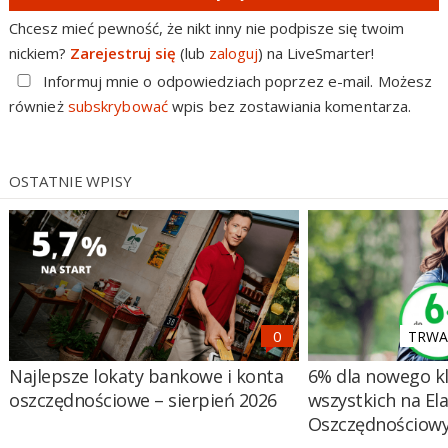
Chcesz mieć pewność, że nikt inny nie podpisze się twoim
nickiem?
Zarejestruj się
(lub
zaloguj
) na LiveSmarter!
Informuj mnie o odpowiedziach poprzez e-mail. Możesz
również
subskrybować
wpis bez zostawiania komentarza.
OSTATNIE WPISY
TRWA 
Najlepsze lokaty bankowe i konta
6% dla nowego kl
oszczędnościowe – sierpień 2026
wszystkich na El
Oszczędnościow