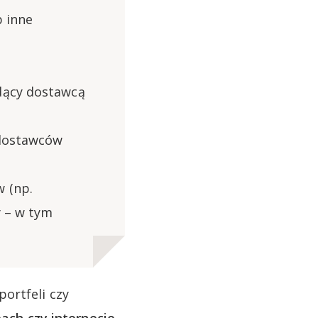
b inne
ędący dostawcą
 dostawców
 (np.
y – w tym
ortfeli czy