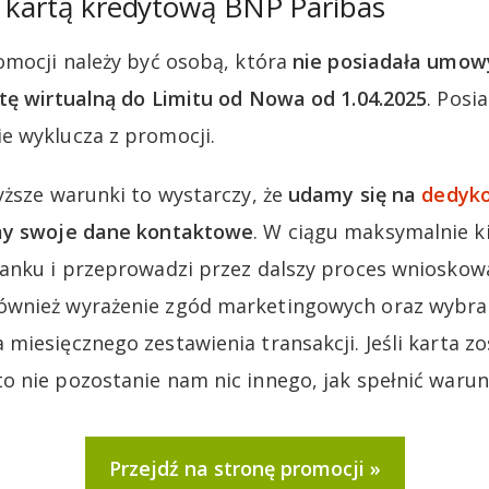
z kartą kredytową BNP Paribas
omocji należy być osobą, która
nie posiadała umow
tę wirtualną do Limitu od Nowa od 1.04.2025
. Posi
e wyklucza z promocji.
yższe warunki to wystarczy, że
udamy się na
dedyko
my swoje dane kontaktowe
. W ciągu maksymalnie k
anku i przeprowadzi przez dalszy proces wnioskowa
wnież wyrażenie zgód marketingowych oraz wybran
miesięcznego zestawienia transakcji. Jeśli karta zo
 nie pozostanie nam nic innego, jak spełnić warun
Przejdź na stronę promocji