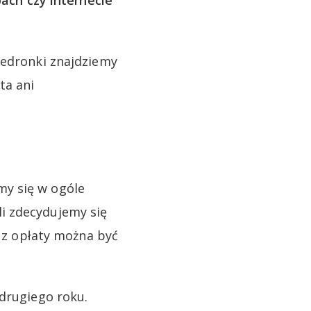
pach czy internecie
iedronki znajdziemy
ta ani
my się w ogóle
i zdecydujemy się
k z opłaty można być
 drugiego roku.