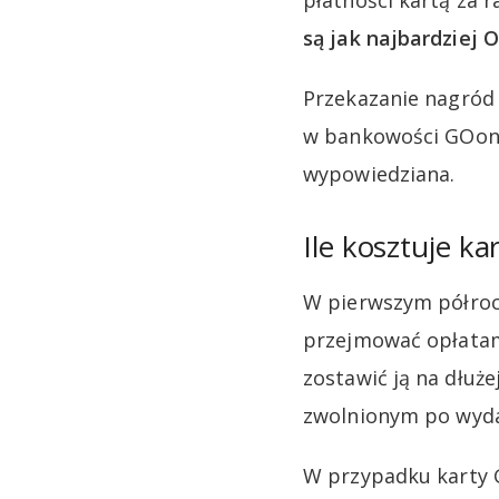
płatności kartą za 
są jak najbardziej 
Przekazanie nagród 
w bankowości GOonl
wypowiedziana.
Ile kosztuje k
W pierwszym półroc
przejmować opłatam
zostawić ją na dłuże
zwolnionym po wydan
W przypadku karty G