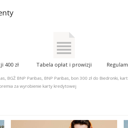
enty
i 400 zł
Tabela opłat i prowizji
Regulam
bas
,
BGŻ BNP Paribas
,
BNP Paribas
,
bon 300 zł do Biedronki
,
kar
premia za wyrobienie karty kredytowej