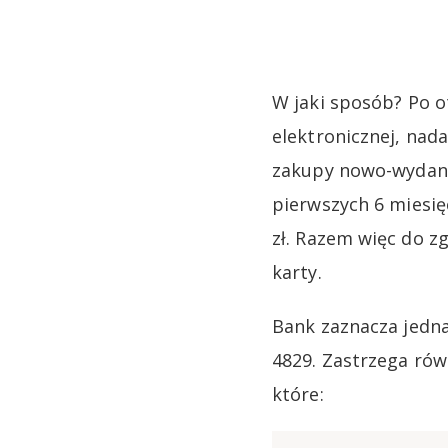
W jaki sposób? Po 
elektronicznej, nad
zakupy nowo-wydaną 
pierwszych 6 miesię
zł. Razem więc do z
karty.
Bank zaznacza jedna
4829. Zastrzega rów
które: