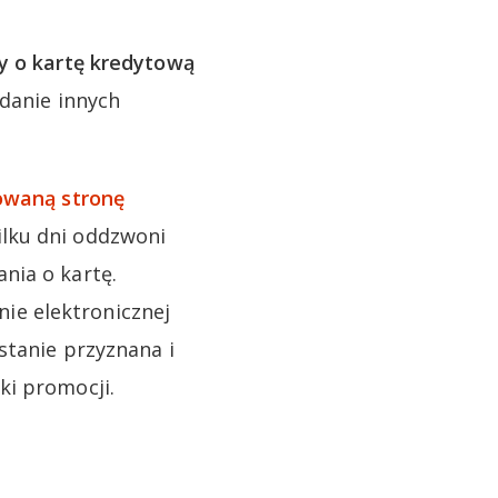
y o kartę kredytową
adanie innych
waną stronę
ilku dni oddzwoni
nia o kartę.
ie elektronicznej
stanie przyznana i
ki promocji.