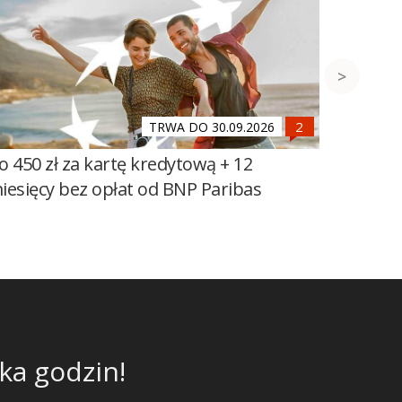
TRWA DO 30.09.2026
o 450 zł za kartę kredytową + 12
700 zł 
iesięcy bez opłat od BNP Paribas
Millenn
ka godzin!