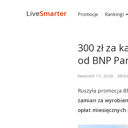
Live
Smarter
Promocje
Rankingi
300 zł za k
od BNP Pa
kwiecień 13, 2026
Micha
Ruszyła promocja B
zamian za wyrobieni
opłat miesięcznych 