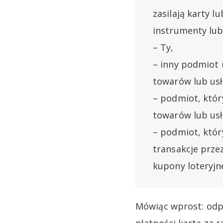
zasilają karty l
instrumenty lub
– Ty,
– inny podmiot 
towarów lub usł
– podmiot, któr
towarów lub usł
– podmiot, któr
transakcje przez
kupony loteryjn
Mówiąc wprost: odpa