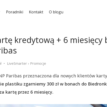
Poradniki
Kontakt
O blogu
artę kredytową + 6 miesięcy 
ribas
ł
LiveSmarter
›
Promocje
NP Paribas przeznaczona dla nowych klientów kart
e plastiku zgarniemy 300 zł w bonach do Biedronki
za kartę przez 6 miesięcy.