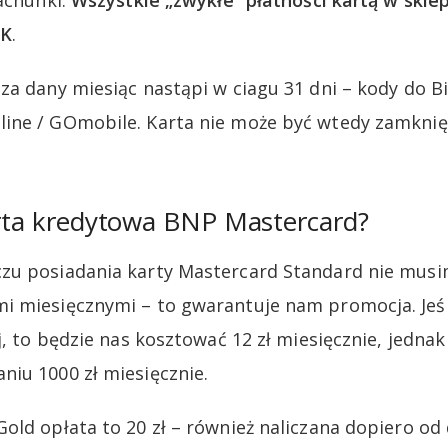
rachunki.
Wszystkie „zwykłe” płatności kartą w skle
OK
.
za dany miesiąc nastąpi w ciagu 31 dni – kody do B
ine / GOmobile. Karta nie może być wtedy zamknię
arta kredytowa BNP Mastercard?
zu posiadania karty Mastercard Standard nie musi
i miesięcznymi – to gwarantuje nam promocja. Jeśl
j, to będzie nas kosztować 12 zł miesięcznie, jedna
iu 1000 zł miesięcznie.
old opłata to 20 zł – również naliczana dopiero od