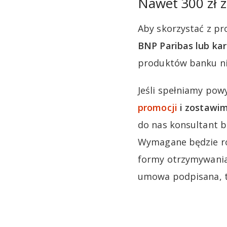
Nawet 300 zł 
Aby skorzystać z pr
BNP Paribas lub kar
produktów banku ni
Jeśli spełniamy pow
promocji
i zostawi
do nas konsultant b
Wymagane będzie ró
formy otrzymywania 
umowa podpisana, to