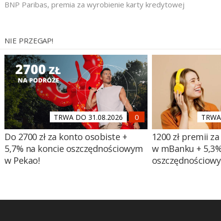
BNP Paribas
,
premia za wyrobienie karty kredytowej
NIE PRZEGAP!
TRWA DO 31.08.2026
TRWA 
Do 2700 zł za konto osobiste +
1200 zł premii za
5,7% na koncie oszczędnościowym
w mBanku + 5,3%
w Pekao!
oszczędnościow