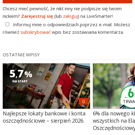
Chcesz mieć pewność, że nikt inny nie podpisze się twoim
nickiem?
Zarejestruj się
(lub
zaloguj
) na LiveSmarter!
Informuj mnie o odpowiedziach poprzez e-mail. Możesz
również
subskrybować
wpis bez zostawiania komentarza.
OSTATNIE WPISY
TRWA 
Najlepsze lokaty bankowe i konta
6% dla nowego kl
oszczędnościowe – sierpień 2026
wszystkich na El
Oszczędnościow