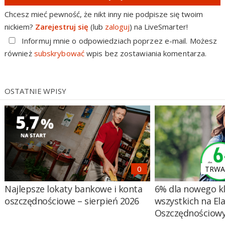
Chcesz mieć pewność, że nikt inny nie podpisze się twoim
nickiem?
Zarejestruj się
(lub
zaloguj
) na LiveSmarter!
Informuj mnie o odpowiedziach poprzez e-mail. Możesz
również
subskrybować
wpis bez zostawiania komentarza.
OSTATNIE WPISY
TRWA 
Najlepsze lokaty bankowe i konta
6% dla nowego kl
oszczędnościowe – sierpień 2026
wszystkich na El
Oszczędnościow