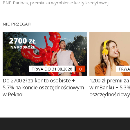
BNP Paribas
,
premia za wyrobienie karty kredytowej
NIE PRZEGAP!
TRWA DO 31.08.2026
TRWA 
Do 2700 zł za konto osobiste +
1200 zł premii za
5,7% na koncie oszczędnościowym
w mBanku + 5,3%
w Pekao!
oszczędnościow