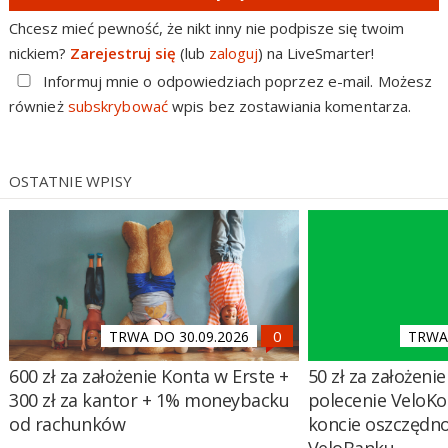
Chcesz mieć pewność, że nikt inny nie podpisze się twoim
nickiem?
Zarejestruj się
(lub
zaloguj
) na LiveSmarter!
Informuj mnie o odpowiedziach poprzez e-mail. Możesz
również
subskrybować
wpis bez zostawiania komentarza.
OSTATNIE WPISY
TRWA DO 30.09.2026
TRWA 
600 zł za założenie Konta w Erste +
50 zł za założenie 
300 zł za kantor + 1% moneybacku
polecenie VeloKo
od rachunków
koncie oszczędn