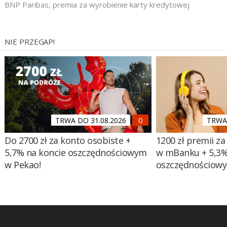
BNP Paribas
,
premia za wyrobienie karty kredytowej
NIE PRZEGAP!
TRWA DO 31.08.2026
TRWA 
Do 2700 zł za konto osobiste +
1200 zł premii za
5,7% na koncie oszczędnościowym
w mBanku + 5,3%
w Pekao!
oszczędnościow