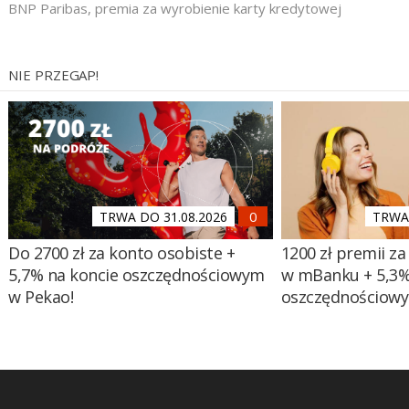
BNP Paribas
,
premia za wyrobienie karty kredytowej
NIE PRZEGAP!
TRWA DO 31.08.2026
TRWA 
Do 2700 zł za konto osobiste +
1200 zł premii za
5,7% na koncie oszczędnościowym
w mBanku + 5,3%
w Pekao!
oszczędnościow