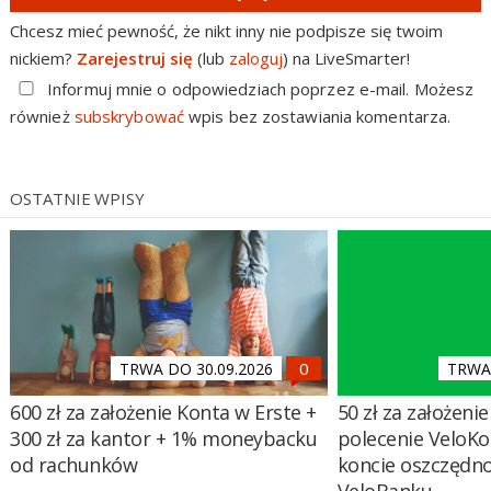
Chcesz mieć pewność, że nikt inny nie podpisze się twoim
nickiem?
Zarejestruj się
(lub
zaloguj
) na LiveSmarter!
Informuj mnie o odpowiedziach poprzez e-mail. Możesz
również
subskrybować
wpis bez zostawiania komentarza.
OSTATNIE WPISY
TRWA DO 30.09.2026
TRWA 
600 zł za założenie Konta w Erste +
50 zł za założenie 
300 zł za kantor + 1% moneybacku
polecenie VeloKo
od rachunków
koncie oszczędn