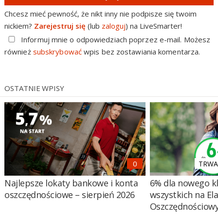
Chcesz mieć pewność, że nikt inny nie podpisze się twoim
nickiem?
Zarejestruj się
(lub
zaloguj
) na LiveSmarter!
Informuj mnie o odpowiedziach poprzez e-mail. Możesz
również
subskrybować
wpis bez zostawiania komentarza.
OSTATNIE WPISY
TRWA 
Najlepsze lokaty bankowe i konta
6% dla nowego kl
oszczędnościowe – sierpień 2026
wszystkich na El
Oszczędnościow