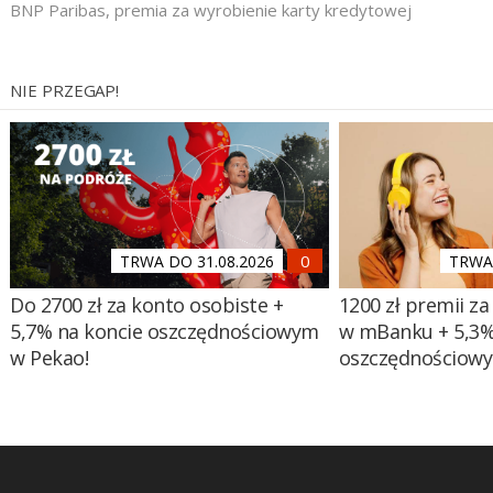
BNP Paribas
,
premia za wyrobienie karty kredytowej
NIE PRZEGAP!
TRWA DO 31.08.2026
TRWA 
Do 2700 zł za konto osobiste +
1200 zł premii za
5,7% na koncie oszczędnościowym
w mBanku + 5,3%
w Pekao!
oszczędnościow