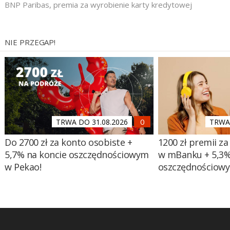
BNP Paribas
,
premia za wyrobienie karty kredytowej
NIE PRZEGAP!
TRWA DO 31.08.2026
TRWA 
Do 2700 zł za konto osobiste +
1200 zł premii za
5,7% na koncie oszczędnościowym
w mBanku + 5,3%
w Pekao!
oszczędnościow