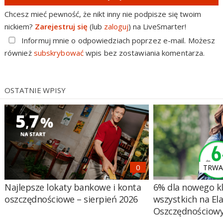
Chcesz mieć pewność, że nikt inny nie podpisze się twoim
nickiem?
Zarejestruj się
(lub
zaloguj
) na LiveSmarter!
Informuj mnie o odpowiedziach poprzez e-mail. Możesz
również
subskrybować
wpis bez zostawiania komentarza.
OSTATNIE WPISY
TRWA 
Najlepsze lokaty bankowe i konta
6% dla nowego kl
oszczędnościowe – sierpień 2026
wszystkich na El
Oszczędnościow