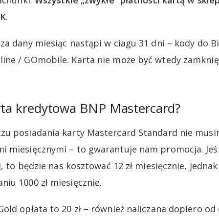
rachunki.
Wszystkie „zwykłe” płatności kartą w skle
OK
.
za dany miesiąc nastąpi w ciagu 31 dni – kody do B
ine / GOmobile. Karta nie może być wtedy zamknię
arta kredytowa BNP Mastercard?
zu posiadania karty Mastercard Standard nie musi
i miesięcznymi – to gwarantuje nam promocja. Jeśl
j, to będzie nas kosztować 12 zł miesięcznie, jedna
iu 1000 zł miesięcznie.
old opłata to 20 zł – również naliczana dopiero od