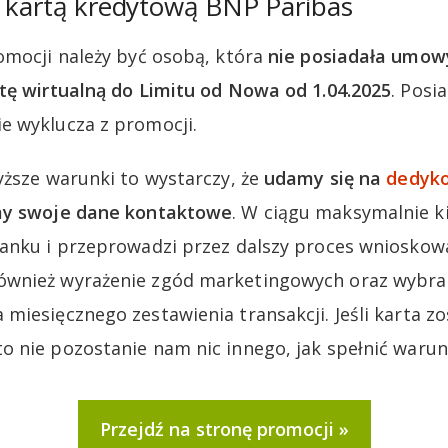
z kartą kredytową BNP Paribas
omocji należy być osobą, która
nie posiadała umow
tę wirtualną do Limitu od Nowa od 1.04.2025
. Posi
e wyklucza z promocji.
yższe warunki to wystarczy, że
udamy się na
dedyko
my swoje dane kontaktowe
. W ciągu maksymalnie k
anku i przeprowadzi przez dalszy proces wnioskowa
wnież wyrażenie zgód marketingowych oraz wybran
miesięcznego zestawienia transakcji. Jeśli karta zo
 nie pozostanie nam nic innego, jak spełnić warun
Przejdź na stronę promocji