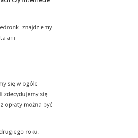
pach czy internecie
iedronki znajdziemy
ta ani
my się w ogóle
i zdecydujemy się
k z opłaty można być
 drugiego roku.