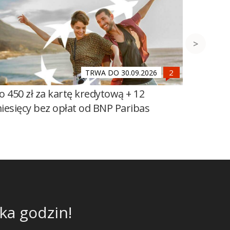
TRWA DO 30.09.2026
o 450 zł za kartę kredytową + 12
Do 600 
iesięcy bez opłat od BNP Paribas
100 zł 
Banku Ś
ka godzin!