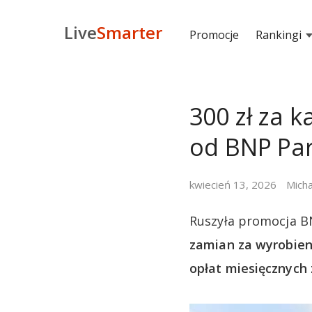
Live
Smarter
Promocje
Rankingi
300 zł za k
od BNP Pa
kwiecień 13, 2026
Micha
Ruszyła promocja B
zamian za wyrobieni
opłat miesięcznych 