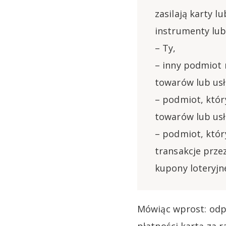
zasilają karty l
instrumenty lub
– Ty,
– inny podmiot 
towarów lub usł
– podmiot, któr
towarów lub usł
– podmiot, któr
transakcje przez
kupony loteryjn
Mówiąc wprost: odpa