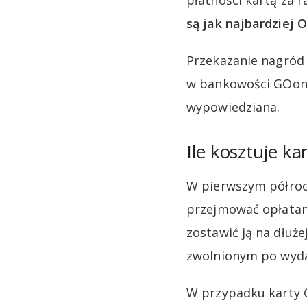
płatności kartą za 
są jak najbardziej 
Przekazanie nagród 
w bankowości GOonl
wypowiedziana.
Ile kosztuje k
W pierwszym półroc
przejmować opłatam
zostawić ją na dłuże
zwolnionym po wydan
W przypadku karty G