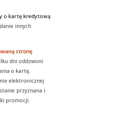
y o kartę kredytową
adanie innych
waną stronę
ilku dni oddzwoni
nia o kartę.
ie elektronicznej
stanie przyznana i
ki promocji.