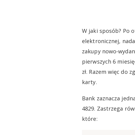
W jaki sposób? Po 
elektronicznej, nad
zakupy nowo-wydaną 
pierwszych 6 miesię
zł. Razem więc do z
karty.
Bank zaznacza jedna
4829. Zastrzega rów
które: