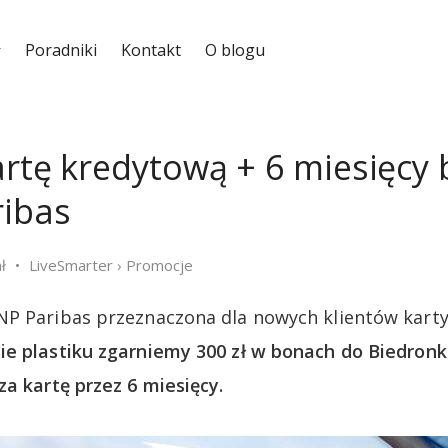
Poradniki
Kontakt
O blogu
artę kredytową + 6 miesięcy 
ribas
ł
LiveSmarter
›
Promocje
NP Paribas przeznaczona dla nowych klientów kart
e plastiku zgarniemy 300 zł w bonach do Biedronki
za kartę przez 6 miesięcy.