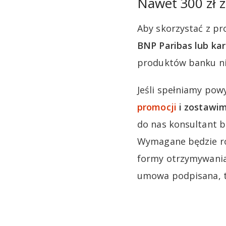
Nawet 300 zł 
Aby skorzystać z pr
BNP Paribas lub kar
produktów banku ni
Jeśli spełniamy pow
promocji
i zostawi
do nas konsultant b
Wymagane będzie ró
formy otrzymywania 
umowa podpisana, to