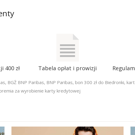
enty
i 400 zł
Tabela opłat i prowizji
Regulam
bas
,
BGŻ BNP Paribas
,
BNP Paribas
,
bon 300 zł do Biedronki
,
kar
premia za wyrobienie karty kredytowej