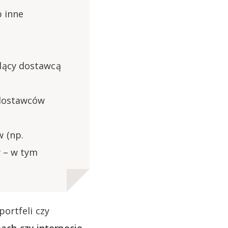
b inne
ędący dostawcą
 dostawców
 (np.
y – w tym
ortfeli czy