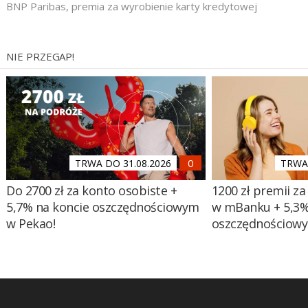
BNP Paribas
,
premia za wyrobienie karty kredytowej
NIE PRZEGAP!
TRWA DO 31.08.2026
TRWA 
Do 2700 zł za konto osobiste +
1200 zł premii za
5,7% na koncie oszczędnościowym
w mBanku + 5,3%
w Pekao!
oszczędnościow