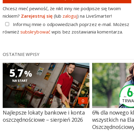
Chcesz mieć pewność, że nikt inny nie podpisze się twoim
nickiem?
Zarejestruj się
(lub
zaloguj
) na LiveSmarter!
Informuj mnie o odpowiedziach poprzez e-mail. Możesz
również
subskrybować
wpis bez zostawiania komentarza.
OSTATNIE WPISY
TRWA 
Najlepsze lokaty bankowe i konta
6% dla nowego kl
oszczędnościowe – sierpień 2026
wszystkich na El
Oszczędnościow