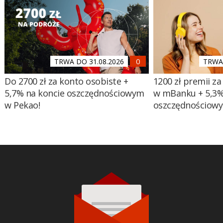
TRWA DO 31.08.2026
TRWA 
Do 2700 zł za konto osobiste +
1200 zł premii za
5,7% na koncie oszczędnościowym
w mBanku + 5,3%
w Pekao!
oszczędnościow