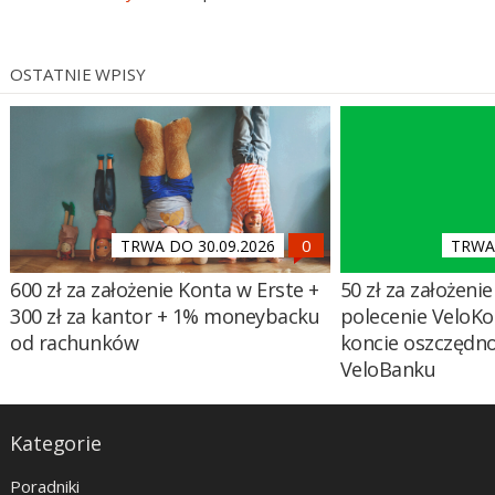
OSTATNIE WPISY
TRWA DO 30.09.2026
TRWA 
600 zł za założenie Konta w Erste +
50 zł za założenie 
300 zł za kantor + 1% moneybacku
polecenie VeloKo
od rachunków
koncie oszczędn
VeloBanku
Kategorie
Poradniki