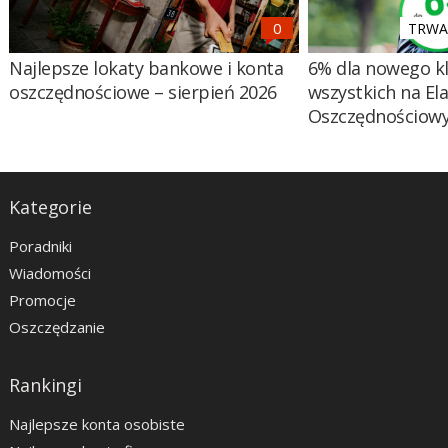
TRWA 
Najlepsze lokaty bankowe i konta
6% dla nowego kl
oszczędnościowe – sierpień 2026
wszystkich na El
Oszczędnościow
Kategorie
Poradniki
Wiadomości
Promocje
Oszczędzanie
Rankingi
Najlepsze konta osobiste