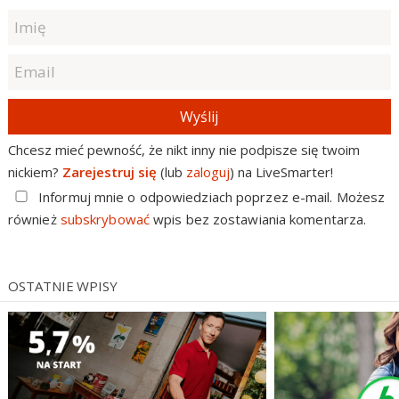
Wyślij
Chcesz mieć pewność, że nikt inny nie podpisze się twoim
nickiem?
Zarejestruj się
(lub
zaloguj
) na LiveSmarter!
Informuj mnie o odpowiedziach poprzez e-mail. Możesz
również
subskrybować
wpis bez zostawiania komentarza.
OSTATNIE WPISY