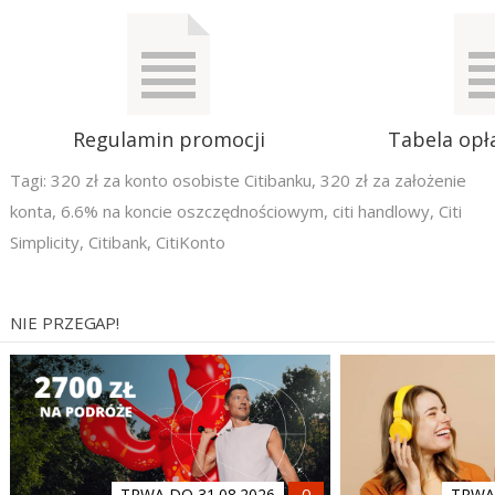
Regulamin promocji
Tabela opła
Tagi:
320 zł za konto osobiste Citibanku
,
320 zł za założenie
konta
,
6.6% na koncie oszczędnościowym
,
citi handlowy
,
Citi
Simplicity
,
Citibank
,
CitiKonto
NIE PRZEGAP!
TRWA DO 31.08.2026
TRWA 