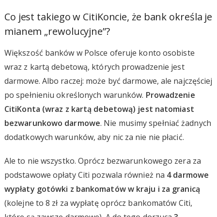
Co jest takiego w CitiKoncie, że bank określa je
mianem „rewolucyjne”?
Większość banków w Polsce oferuje konto osobiste
wraz z kartą debetową, których prowadzenie jest
darmowe. Albo raczej: może być darmowe, ale najczęściej
po spełnieniu określonych warunków.
Prowadzenie
CitiKonta (wraz z kartą debetową) jest natomiast
bezwarunkowo darmowe
. Nie musimy spełniać żadnych
dodatkowych warunków, aby nic za nie nie płacić.
Ale to nie wszystko. Oprócz bezwarunkowego zera za
podstawowe opłaty Citi pozwala również na
4 darmowe
wypłaty gotówki z bankomatów w kraju i za granicą
(kolejne to 8 zł za wypłatę oprócz bankomatów Citi,
które są zawsze darmowe). A do tego dorzuca
3