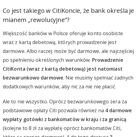
Co jest takiego w CitiKoncie, że bank określa je
mianem „rewolucyjne”?
Większość banków w Polsce oferuje konto osobiste
wraz z kartą debetową, których prowadzenie jest
darmowe. Albo raczej: może być darmowe, ale najczęściej
po spełnieniu określonych warunków.
Prowadzenie
CitiKonta (wraz z kartą debetową) jest natomiast
bezwarunkowo darmowe
. Nie musimy spełniać żadnych
dodatkowych warunków, aby nic za nie nie płacić.
Ale to nie wszystko. Oprócz bezwarunkowego zera za
podstawowe opłaty Citi pozwala również na
4 darmowe
wypłaty gotówki z bankomatów w kraju i za granicą
(kolejne to 8 zł za wypłatę oprócz bankomatów Citi,
które są zawsze darmowe). A do tego dorzuca
3