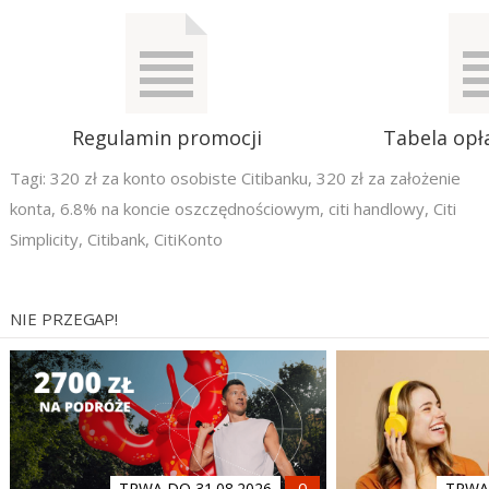
Regulamin promocji
Tabela opła
Tagi:
320 zł za konto osobiste Citibanku
,
320 zł za założenie
konta
,
6.8% na koncie oszczędnościowym
,
citi handlowy
,
Citi
Simplicity
,
Citibank
,
CitiKonto
NIE PRZEGAP!
TRWA DO 31.08.2026
TRWA 