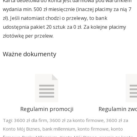
Karta debetowa do konta jest darmowa pod warunkiem
wydania min. 500 zł miesięcznie (inaczej płacimy za nią 7
zł). Jeśli natomiast chodzi o przelewy, to bank
udostępnia pakiet 20 sztuk za 0 zł. Za kolejne płacimy
złotówkę per przelew.
Ważne dokumenty
Regulamin promocji
Regulamin zwo
Tagi:
3600 zł dla firm
,
3600 zł za konto firmowe
,
3600 zł za
Konto Mój Biznes
,
bank millennium
,
konto firmowe
,
konto