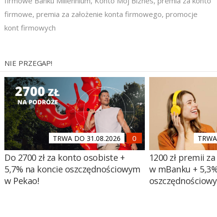
firmowe Banku Millennium
,
Konto Mój Biznes
,
premia za konto
firmowe
,
premia za założenie konta firmowego
,
promocje
kont firmowych
NIE PRZEGAP!
TRWA DO 31.08.2026
TRWA 
Do 2700 zł za konto osobiste +
1200 zł premii za
5,7% na koncie oszczędnościowym
w mBanku + 5,3%
w Pekao!
oszczędnościow