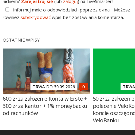
nickiem?
Zarejestruj się
(lub
zaloguj
) na LiveSmarter!
Informuj mnie o odpowiedziach poprzez e-mail. Możesz
również
subskrybować
wpis bez zostawiania komentarza.
OSTATNIE WPISY
TRWA DO 30.09.2026
TRWA 
600 zł za założenie Konta w Erste +
50 zł za założenie 
300 zł za kantor + 1% moneybacku
polecenie VeloKo
od rachunków
koncie oszczędn
VeloBanku