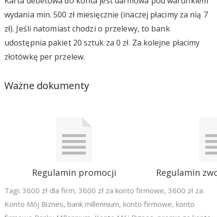
Karta debetowa do konta jest darmowa pod warunkiem
wydania min. 500 zł miesięcznie (inaczej płacimy za nią 7
zł). Jeśli natomiast chodzi o przelewy, to bank
udostępnia pakiet 20 sztuk za 0 zł. Za kolejne płacimy
złotówkę per przelew.
Ważne dokumenty
Regulamin promocji
Regulamin zwo
Tagi:
3600 zł dla firm
,
3600 zł za konto firmowe
,
3600 zł za
Konto Mój Biznes
,
bank millennium
,
konto firmowe
,
konto