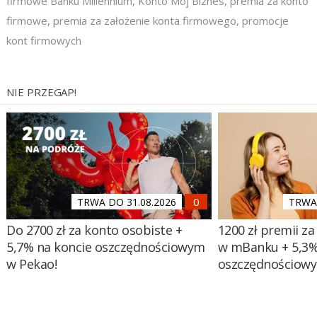
firmowe Banku Millennium
,
Konto Mój Biznes
,
premia za konto
firmowe
,
premia za założenie konta firmowego
,
promocje
kont firmowych
NIE PRZEGAP!
TRWA DO 31.08.2026
TRWA 
Do 2700 zł za konto osobiste +
1200 zł premii za
5,7% na koncie oszczędnościowym
w mBanku + 5,3%
w Pekao!
oszczędnościow