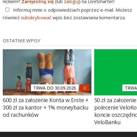
nickiem?
Zarejestruj się
(lub
zaloguj
) na LiveSmarter!
Informuj mnie o odpowiedziach poprzez e-mail. Możesz
również
subskrybować
wpis bez zostawiania komentarza.
OSTATNIE WPISY
TRWA DO 30.09.2026
TRWA 
600 zł za założenie Konta w Erste +
50 zł za założenie 
300 zł za kantor + 1% moneybacku
polecenie VeloKo
od rachunków
koncie oszczędn
VeloBanku