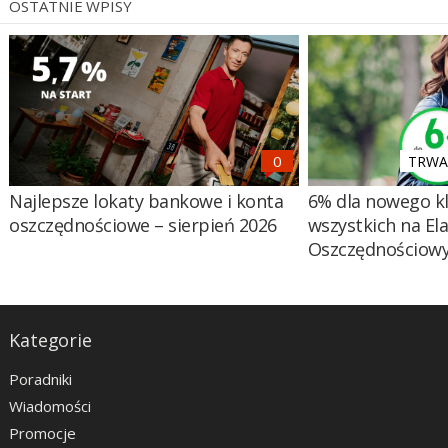
OSTATNIE WPISY
TRWA 
Najlepsze lokaty bankowe i konta
6% dla nowego kl
oszczędnościowe – sierpień 2026
wszystkich na El
Oszczędnościow
Kategorie
Poradniki
Wiadomości
Promocje