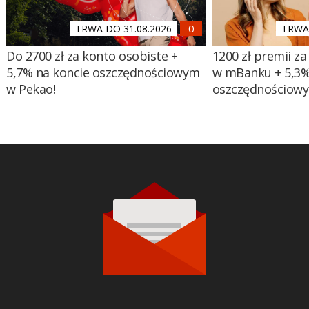
TRWA DO 31.08.2026
TRWA 
Do 2700 zł za konto osobiste +
1200 zł premii za
5,7% na koncie oszczędnościowym
w mBanku + 5,3%
w Pekao!
oszczędnościow