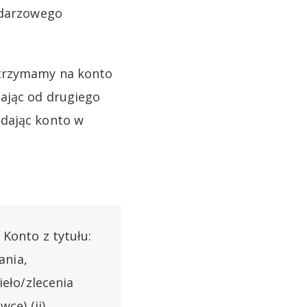
endarzowego
otrzymamy na konto
ając od drugiego
adając konto w
Konto z tytułu:
ania,
eło/zlecenia
cę) (ii)