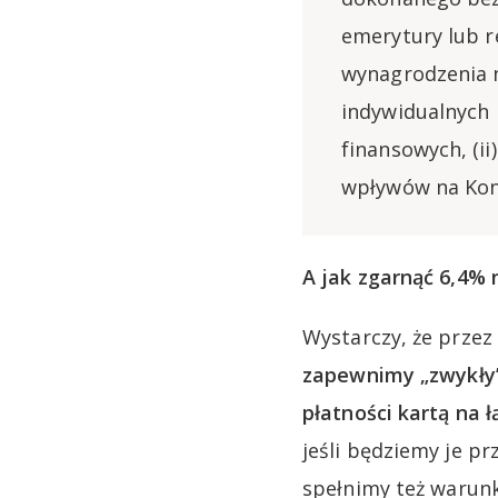
emerytury lub r
wynagrodzenia n
indywidualnych 
finansowych, (i
wpływów na Kont
A jak zgarnąć 6,4% 
Wystarczy, że przez 
zapewnimy „zwykły”
płatności kartą na ł
jeśli będziemy je p
spełnimy też warunk