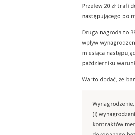
Przelew 20 zł trafi
następującego po mi
Druga nagroda to 3
wpływ wynagrodzenia
miesiąca następując
październiku warunk
Warto dodać, że ba
Wynagrodzenie,
(i) wynagrodzen
kontraktów men
dokonanego bezp