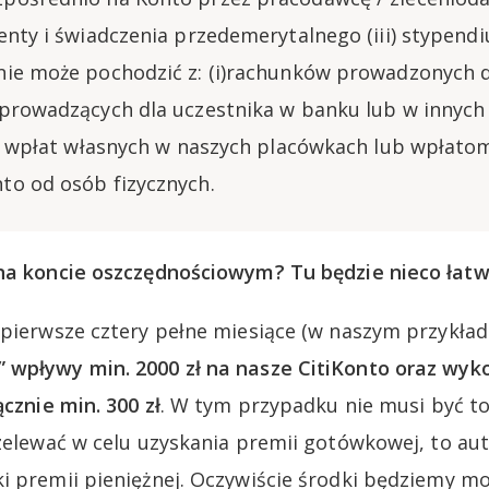
enty i świadczenia przedemerytalnego (iii) stypend
ie może pochodzić z: (i)rachunków prowadzonych d
prowadzących dla uczestnika w banku lub w innych 
i) wpłat własnych w naszych placówkach lub wpłatoma
o od osób fizycznych.
na koncie oszczędnościowym? Tu będzie nieco łatwi
pierwsze cztery pełne miesiące (w naszym przykładz
 wpływy min. 2000 zł na nasze CitiKonto oraz wyk
ącznie min. 300 zł
. W tym przypadku nie musi być to
rzelewać w celu uzyskania premii gotówkowej, to a
i premii pieniężnej. Oczywiście środki będziemy m