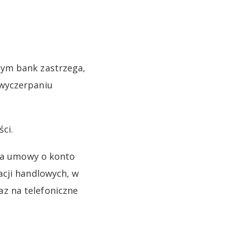
zym bank zastrzega,
 wyczerpaniu
ści.
nia umowy o konto
acji handlowych, w
z na telefoniczne