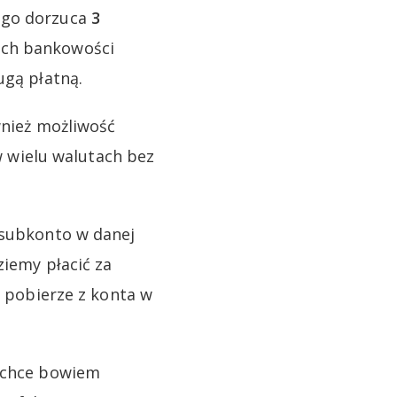
tego dorzuca
3
mach bankowości
ugą płatną.
nież możliwość
 w wielu walutach bez
 subkonto w danej
ziemy płacić za
i pobierze z konta w
i chce bowiem