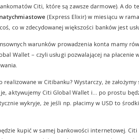
bankomatów Citi, które są zawsze darmowe). A do 
 natychmiastowe
(Express Elixir) w miesiącu w ra
i coś, co w zdecydowanej większości banków jest usł
ensownych warunków prowadzenia konta mamy rów
lobal Wallet – czyli usługi pozwalającej na płacenie
wania.
to realizowane w Citibanku? Wystarczy, że założymy
 je, aktywujemy Citi Global Wallet i… po prostu będ
ycznie wykryje, że jeśli np. płacimy w USD to środk
będzie kupić w samej bankowości internetowej. Cit