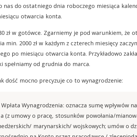
 do nas do ostatniego dnia roboczego miesiąca kal
esiącu otwarcia konta.
80 zł w gotówce. Zgarniemy je pod warunkiem, że 
 min. 2000 zł w każdym z czterech miesięcy zaczyn
ego po miesiącu otwarcia konta. Przykładowo zakł
i spełniamy od grudnia do marca.
nk dość mocno precyzuje co to wynagrodzenie:
 Wpłata Wynagrodzenia: oznacza sumę wpływów na 
ia (z umowy o pracę, stosunków powołania/mianow
edżerskich/ marynarskich/ wojskowych; umów o dzi
ośrednio na Konto przez pracodawcę / zleceniodaw