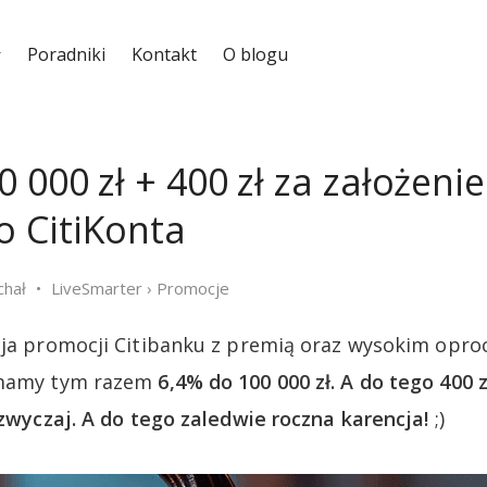
Poradniki
Kontakt
O blogu
 000 zł + 400 zł za założenie
 CitiKonta
chał
LiveSmarter
›
Promocje
ycja promocji Citibanku z premią oraz wysokim opr
 mamy tym razem
6,4% do 100 000 zł. A do tego 400 zł
azwyczaj. A do tego zaledwie roczna karencja!
;)