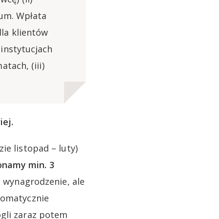
ium. Wpłata
la klientów
instytucjach
tach, (iii)
ej.
ie listopad – luty)
onamy min. 3
 wynagrodzenie, ale
utomatycznie
ogli zaraz potem