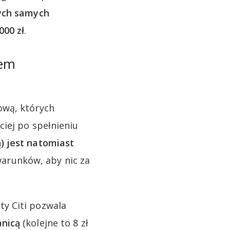
ych samych
000 zł
.
nem
ową, których
iej po spełnieniu
) jest natomiast
arunków, aby nic za
y Citi pozwala
anicą
(kolejne to 8 zł