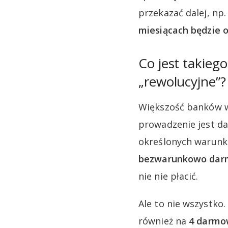
przekazać dalej, n
miesiącach będzie o
Co jest takieg
„rewolucyjne”?
Większość banków w 
prowadzenie jest da
określonych warun
bezwarunkowo da
nie nie płacić.
Ale to nie wszystk
również na
4 darmow