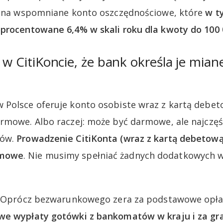
p. na wspomniane konto oszczędnościowe, które
w t
procentowane 6,4% w skali roku dla kwoty do 100 
o w CitiKoncie, że bank określa je mia
Polsce oferuje konto osobiste wraz z kartą debet
rmowe. Albo raczej: może być darmowe, ale najczęśc
ków.
Prowadzenie CitiKonta (wraz z kartą debetową
rmowe
. Nie musimy spełniać żadnych dodatkowych w
o. Oprócz bezwarunkowego zera za podstawowe opłat
e wypłaty gotówki z bankomatów w kraju i za gr