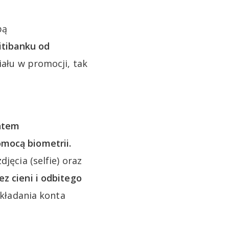
bą
itibanku od
iału w promocji, tak
ontem
omocą biometrii.
jęcia (selfie) oraz
ez cieni i odbitego
zakładania konta