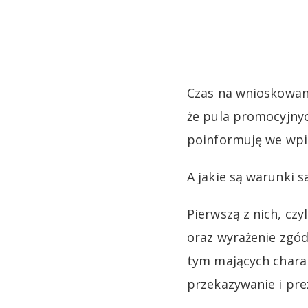
Czas na wnioskowan
że pula promocyjny
poinformuję we wpis
A jakie są warunki s
Pierwszą z nich, cz
oraz wyrażenie zgód
tym mających chara
przekazywanie i pre