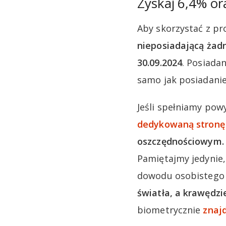
Zyskaj 6,4% or
Aby skorzystać z pr
nieposiadającą żad
30.09.2024
. Posiada
samo jak posiadanie
Jeśli spełniamy pow
dedykowaną stronę
oszczędnościowym. C
Pamiętajmy jedynie, 
dowodu osobistego
światła, a krawędzi
biometrycznie
znajd