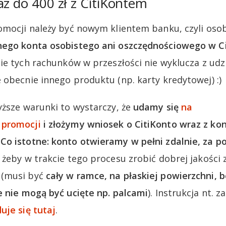
az do 400 zł z CitiKontem
omocji należy być nowym klientem banku, czyli oso
nego konta osobistego ani oszczędnościowego w C
nie tych rachunków w przeszłości nie wyklucza z udz
 obecnie innego produktu (np. karty kredytowej) :)
yższe warunki to wystarczy, że
udamy się
na
 promocji
i złożymy wniosek o CitiKonto wraz z k
o istotne: konto otwieramy w pełni zdalnie, za p
żeby w trakcie tego procesu zrobić dobrej jakości zd
 (musi być
cały w ramce, na płaskiej powierzchni, b
e nie mogą być ucięte np. palcami
). Instrukcja nt. 
uje się tutaj
.