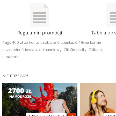
Regulamin promocji
Tabela opła
Tagi:
400 zł za konto osobiste Citibanku
,
6.4% na koncie
oszczędnościowym
,
citi handlowy
,
Citi Simplicity
,
Citibank
,
CitiKonto
NIE PRZEGAP!
TRWA DO 31.08.2026
TRWA 