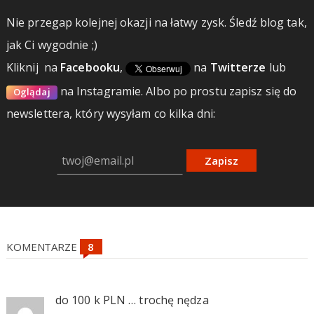
Nie przegap kolejnej okazji na łatwy zysk. Śledź blog tak,
jak Ci wygodnie ;)
Kliknij
na
Facebooku
,
na
Twitterze
lub
na Instagramie.
Albo po prostu zapisz się do
Oglądaj
newslettera, który wysyłam co kilka dni:
Zapisz
KOMENTARZE
do 100 k PLN … trochę nędza