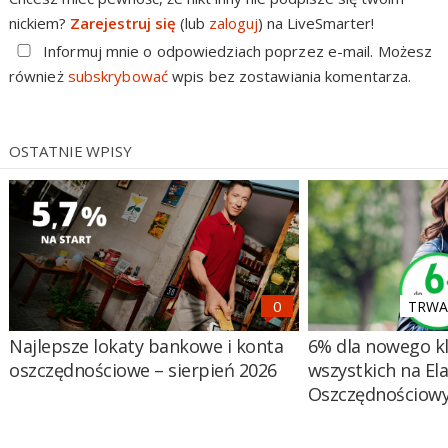
nickiem?
Zarejestruj się
(lub
zaloguj
) na LiveSmarter!
Informuj mnie o odpowiedziach poprzez e-mail. Możesz
również
subskrybować
wpis bez zostawiania komentarza.
OSTATNIE WPISY
TRWA 
Najlepsze lokaty bankowe i konta
6% dla nowego kl
oszczędnościowe – sierpień 2026
wszystkich na El
Oszczędnościow