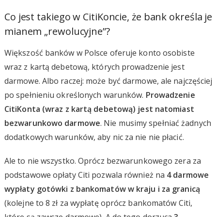
Co jest takiego w CitiKoncie, że bank określa je
mianem „rewolucyjne”?
Większość banków w Polsce oferuje konto osobiste
wraz z kartą debetową, których prowadzenie jest
darmowe. Albo raczej: może być darmowe, ale najczęściej
po spełnieniu określonych warunków.
Prowadzenie
CitiKonta (wraz z kartą debetową) jest natomiast
bezwarunkowo darmowe
. Nie musimy spełniać żadnych
dodatkowych warunków, aby nic za nie nie płacić.
Ale to nie wszystko. Oprócz bezwarunkowego zera za
podstawowe opłaty Citi pozwala również na
4 darmowe
wypłaty gotówki z bankomatów w kraju i za granicą
(kolejne to 8 zł za wypłatę oprócz bankomatów Citi,
które są zawsze darmowe). A do tego dorzuca
3