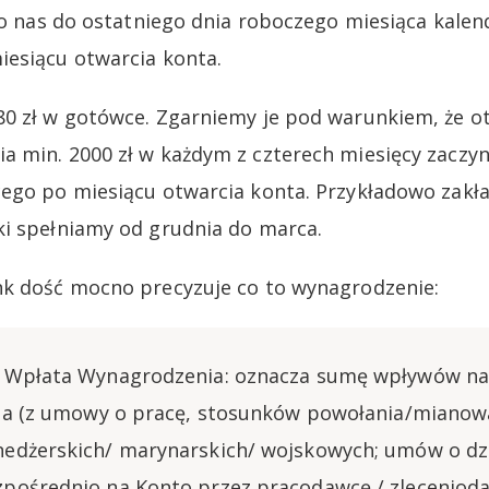
 do nas do ostatniego dnia roboczego miesiąca kal
esiącu otwarcia konta.
80 zł w gotówce. Zgarniemy je pod warunkiem, że 
 min. 2000 zł w każdym z czterech miesięcy zaczyn
ego po miesiącu otwarcia konta. Przykładowo zakł
i spełniamy od grudnia do marca.
nk dość mocno precyzuje co to wynagrodzenie:
 Wpłata Wynagrodzenia: oznacza sumę wpływów na 
ia (z umowy o pracę, stosunków powołania/mianow
edżerskich/ marynarskich/ wojskowych; umów o dzi
ośrednio na Konto przez pracodawcę / zleceniodaw