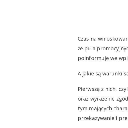
Czas na wnioskowan
że pula promocyjny
poinformuję we wpis
A jakie są warunki s
Pierwszą z nich, cz
oraz wyrażenie zgód
tym mających chara
przekazywanie i pre