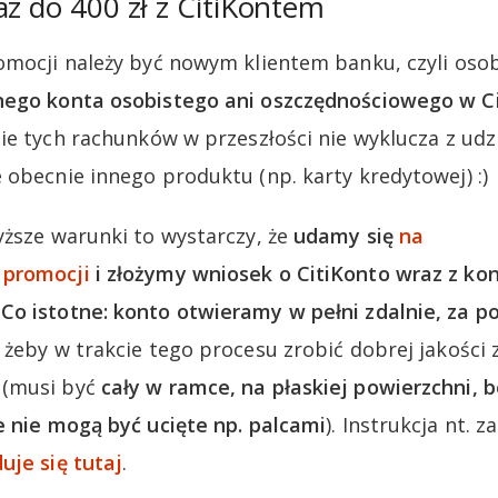
az do 400 zł z CitiKontem
omocji należy być nowym klientem banku, czyli oso
nego konta osobistego ani oszczędnościowego w C
nie tych rachunków w przeszłości nie wyklucza z udz
 obecnie innego produktu (np. karty kredytowej) :)
yższe warunki to wystarczy, że
udamy się
na
 promocji
i złożymy wniosek o CitiKonto wraz z k
o istotne: konto otwieramy w pełni zdalnie, za p
żeby w trakcie tego procesu zrobić dobrej jakości zd
 (musi być
cały w ramce, na płaskiej powierzchni, b
e nie mogą być ucięte np. palcami
). Instrukcja nt. 
uje się tutaj
.