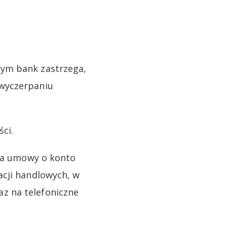
zym bank zastrzega,
 wyczerpaniu
ści.
nia umowy o konto
acji handlowych, w
z na telefoniczne