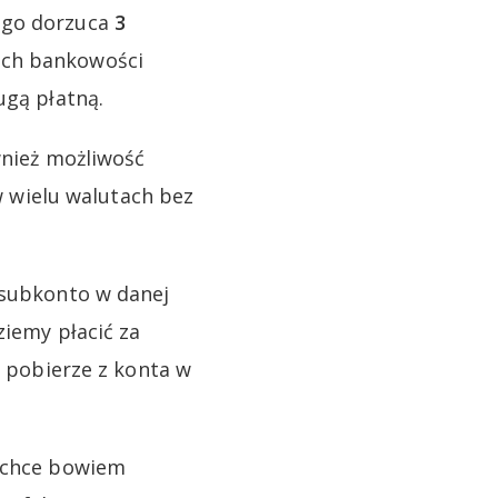
tego dorzuca
3
mach bankowości
ugą płatną.
nież możliwość
 w wielu walutach bez
 subkonto w danej
ziemy płacić za
i pobierze z konta w
i chce bowiem