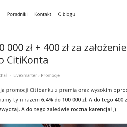
Poradniki
Kontakt
O blogu
 000 zł + 400 zł za założenie
 CitiKonta
chał
LiveSmarter
›
Promocje
ycja promocji Citibanku z premią oraz wysokim opr
 mamy tym razem
6,4% do 100 000 zł. A do tego 400 zł
azwyczaj. A do tego zaledwie roczna karencja!
;)