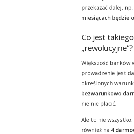
przekazać dalej, n
miesiącach będzie o
Co jest takieg
„rewolucyjne”?
Większość banków w 
prowadzenie jest da
określonych warun
bezwarunkowo da
nie nie płacić.
Ale to nie wszystk
również na
4 darmow