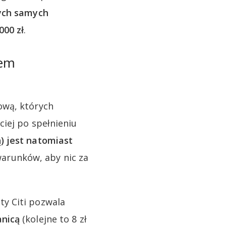
ych samych
000 zł
.
nem
ową, których
iej po spełnieniu
) jest natomiast
arunków, aby nic za
y Citi pozwala
anicą
(kolejne to 8 zł