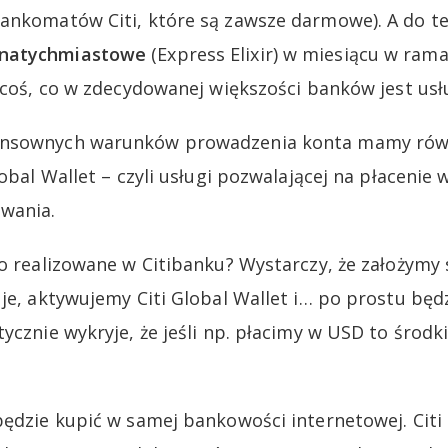
bankomatów Citi, które są zawsze darmowe). A do 
 natychmiastowe
(Express Elixir) w miesiącu w ra
i coś, co w zdecydowanej większości banków jest usł
ensownych warunków prowadzenia konta mamy rów
lobal Wallet – czyli usługi pozwalającej na płacenie
wania.
to realizowane w Citibanku? Wystarczy, że założymy
 je, aktywujemy Citi Global Wallet i… po prostu będ
ycznie wykryje, że jeśli np. płacimy w USD to środk
będzie kupić w samej bankowości internetowej. Cit