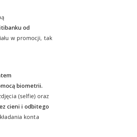
bą
itibanku od
iału w promocji, tak
ontem
omocą biometrii.
jęcia (selfie) oraz
ez cieni i odbitego
zakładania konta