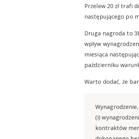
Przelew 20 zł trafi
następującego po mi
Druga nagroda to 3
wpływ wynagrodzenia
miesiąca następując
październiku warunk
Warto dodać, że ba
Wynagrodzenie,
(i) wynagrodzen
kontraktów men
dokonanego bezp