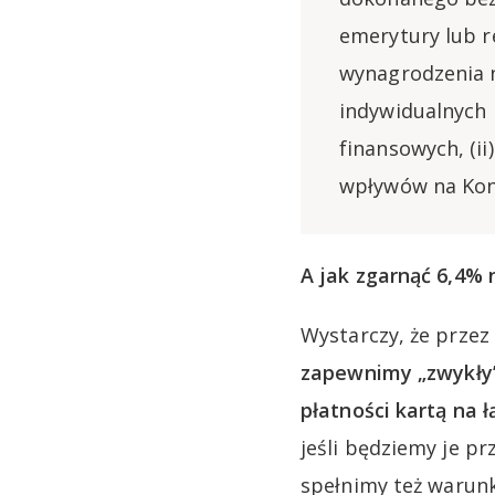
emerytury lub r
wynagrodzenia n
indywidualnych 
finansowych, (i
wpływów na Kont
A jak zgarnąć 6,4% 
Wystarczy, że przez 
zapewnimy „zwykły”
płatności kartą na ł
jeśli będziemy je p
spełnimy też warunk