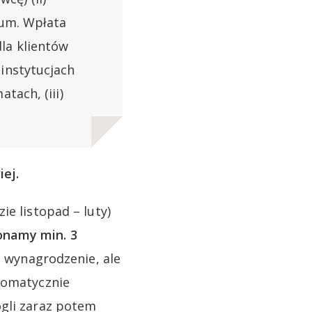
ium. Wpłata
la klientów
instytucjach
tach, (iii)
ej.
ie listopad – luty)
onamy min. 3
 wynagrodzenie, ale
utomatycznie
ogli zaraz potem