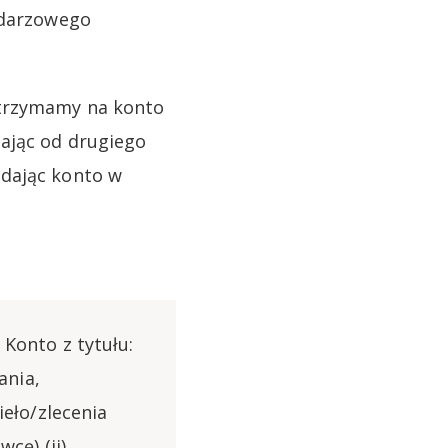
endarzowego
otrzymamy na konto
ając od drugiego
adając konto w
Konto z tytułu:
ania,
eło/zlecenia
cę) (ii)