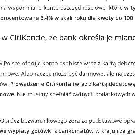
p. na wspomniane konto oszczędnościowe, które
w t
procentowane 6,4% w skali roku dla kwoty do 100 
o w CitiKoncie, że bank określa je mia
Polsce oferuje konto osobiste wraz z kartą debet
rmowe. Albo raczej: może być darmowe, ale najczęśc
ków.
Prowadzenie CitiKonta (wraz z kartą debetową
rmowe
. Nie musimy spełniać żadnych dodatkowych w
o. Oprócz bezwarunkowego zera za podstawowe opłat
e wypłaty gotówki z bankomatów w kraju i za gr