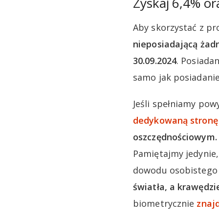
Zyskaj 6,4% or
Aby skorzystać z pr
nieposiadającą żad
30.09.2024
. Posiada
samo jak posiadanie
Jeśli spełniamy pow
dedykowaną stronę
oszczędnościowym. C
Pamiętajmy jedynie, 
dowodu osobistego
światła, a krawędzi
biometrycznie
znajd