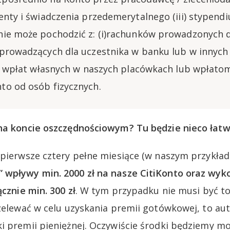
enty i świadczenia przedemerytalnego (iii) stypend
ie może pochodzić z: (i)rachunków prowadzonych d
prowadzących dla uczestnika w banku lub w innych 
i) wpłat własnych w naszych placówkach lub wpłatoma
o od osób fizycznych.
na koncie oszczędnościowym? Tu będzie nieco łatwi
pierwsze cztery pełne miesiące (w naszym przykładz
 wpływy min. 2000 zł na nasze CitiKonto oraz wyk
ącznie min. 300 zł
. W tym przypadku nie musi być to
rzelewać w celu uzyskania premii gotówkowej, to a
i premii pieniężnej. Oczywiście środki będziemy m