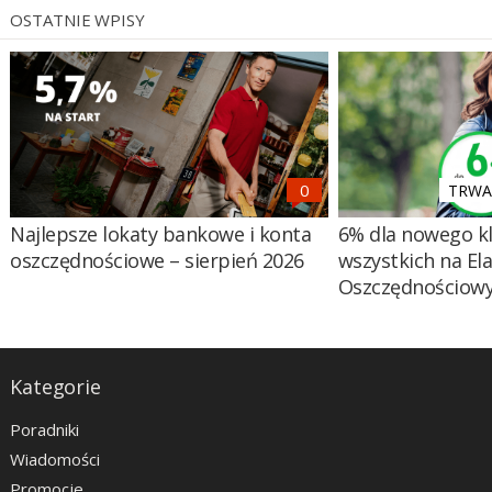
OSTATNIE WPISY
TRWA 
Najlepsze lokaty bankowe i konta
6% dla nowego kl
oszczędnościowe – sierpień 2026
wszystkich na El
Oszczędnościow
Kategorie
Poradniki
Wiadomości
Promocje