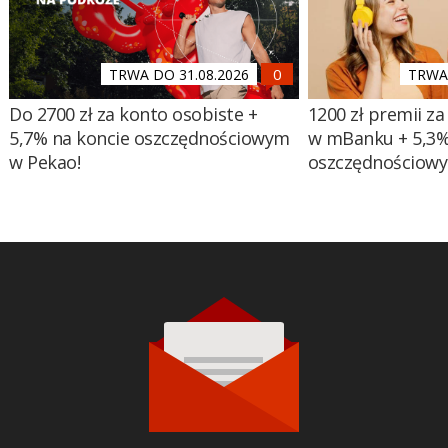
TRWA DO 31.08.2026
TRWA 
Do 2700 zł za konto osobiste +
1200 zł premii za
5,7% na koncie oszczędnościowym
w mBanku + 5,3%
w Pekao!
oszczędnościow