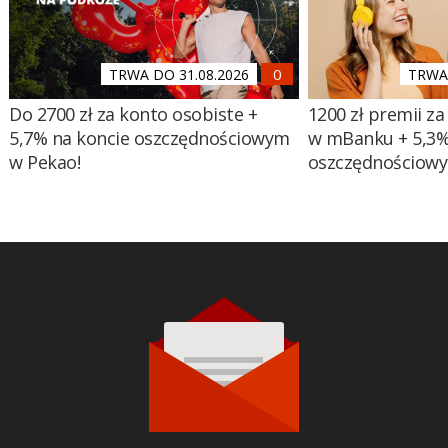
TRWA DO 31.08.2026
TRWA 
Do 2700 zł za konto osobiste +
1200 zł premii za
5,7% na koncie oszczędnościowym
w mBanku + 5,3%
w Pekao!
oszczędnościow