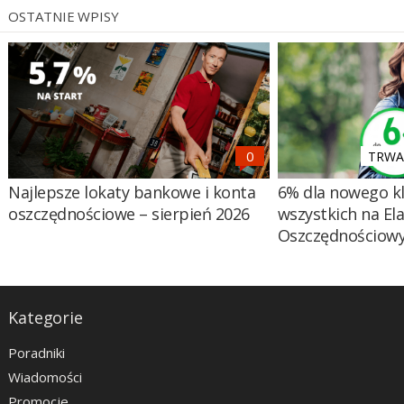
OSTATNIE WPISY
TRWA 
Najlepsze lokaty bankowe i konta
6% dla nowego kl
oszczędnościowe – sierpień 2026
wszystkich na El
Oszczędnościow
Kategorie
Poradniki
Wiadomości
Promocje