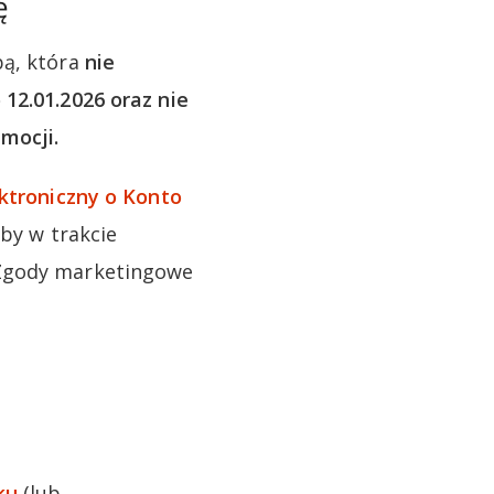
ę
bą, która
nie
12.01.2026 oraz nie
mocji.
ktroniczny o Konto
aby w trakcie
 Zgody marketingowe
ku
(lub