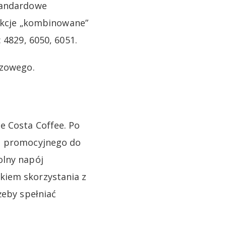
standardowe
sakcje „kombinowane”
 4829, 6050, 6051.
rzowego.
e Costa Coffee. Po
du promocyjnego do
olny napój
kiem skorzystania z
żeby spełniać