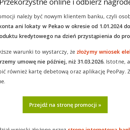
rzekorzystne online i odbierz nagrod
omocji należy być nowym klientem banku, czyli oso
onta ani lokaty w Pekao w okresie od 1.01.2024 do 
oduktu kredytowego na dzień przystąpienia do pro
yższe warunki to wystarczy, że
złożymy wniosek ele
rzemy umowę nie później, niż 31.03.2026.
Istotne, 
ić również kartę debetową oraz aplikację PeoPay.
e.
Przejdź na stronę promocji
ział wnioski złożone przez
stronę internetową ban