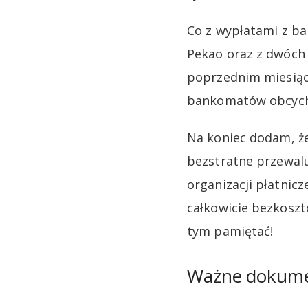
Co z wypłatami z b
Pekao oraz z dwóch 
poprzednim miesiącu
bankomatów obcych b
Na koniec dodam, ż
bezstratne przewalu
organizacji płatnicz
całkowicie bezkoszt
tym pamiętać!
Ważne dokum