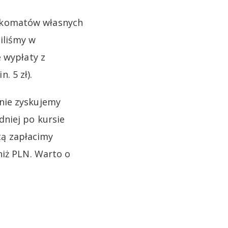
nkomatów własnych
iliśmy w
 wypłaty z
 5 zł).
nie zyskujemy
dniej po kursie
 tą zapłacimy
niż PLN. Warto o