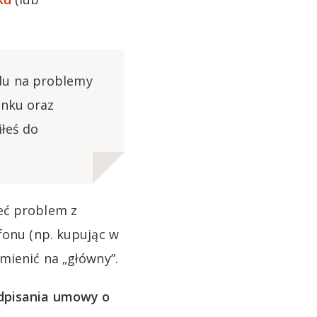
du na problemy
anku oraz
iłeś do
eć problem z
fonu (np. kupując w
mienić na „główny”.
odpisania umowy o