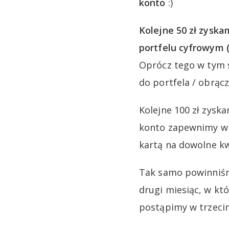
konto
:)
Kolejne 50 zł zyska
portfelu cyfrowym (
Oprócz tego w tym 
do portfela / obrącz
Kolejne 100 zł zysk
konto zapewnimy wp
kartą na dowolne k
Tak samo powinniśm
drugi miesiąc, w k
postąpimy w trzeci