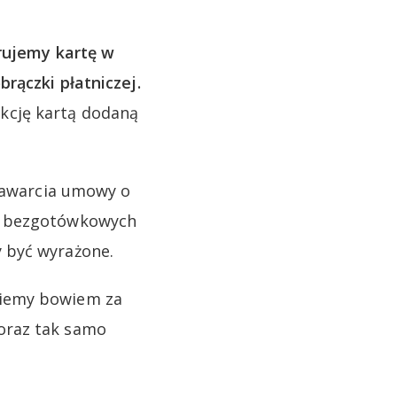
trujemy kartę w
rączki płatniczej.
kcję kartą dodaną
 zawarcia umowy o
ci bezgotówkowych
 być wyrażone.
niemy bowiem za
oraz tak samo