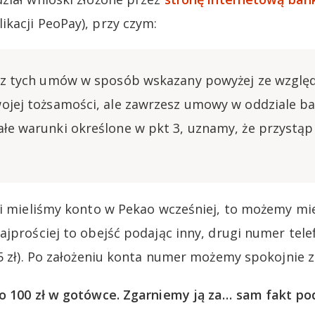
kacji PeoPay), przy czym:
esz tych umów w sposób wskazany powyżej ze wzglę
wojej tożsamości, ale zawrzesz umowy w oddziale b
ałe warunki określone w pkt 3, uznamy, że przystąp
li mieliśmy konto w Pekao wcześniej, to możemy mi
ajprościej to obejść podając inny, drugi numer tele
 5 zł). Po założeniu konta numer możemy spokojnie z
to 100 zł w gotówce. Zgarniemy ją za… sam fakt p