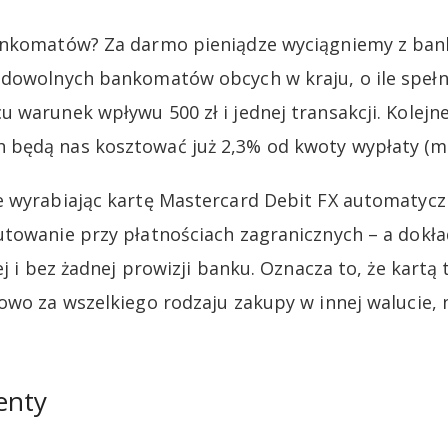
ankomatów? Za darmo pieniądze wyciągniemy z ba
dowolnych bankomatów obcych w kraju, o ile spełn
 warunek wpływu 500 zł i jednej transakcji. Kolejne
ędą nas kosztować już 2,3% od kwoty wypłaty (min.
e wyrabiając kartę Mastercard Debit FX automatycz
towanie przy płatnościach zagranicznych – a dokła
ej i bez żadnej prowizji banku. Oznacza to, że kartą
owo za wszelkiego rodzaju zakupy w innej walucie, 
enty