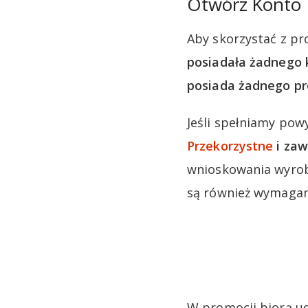
Otwórz Konto P
Aby skorzystać z pr
posiadała żadnego k
posiada żadnego pr
Jeśli spełniamy pow
Przekorzystne
i zaw
wnioskowania wyrob
są również wymagan
W promocji biorą ud