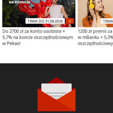
TRWA DO 31.08.2026
TRWA 
Do 2700 zł za konto osobiste +
1200 zł premii za
5,7% na koncie oszczędnościowym
w mBanku + 5,3%
w Pekao!
oszczędnościow