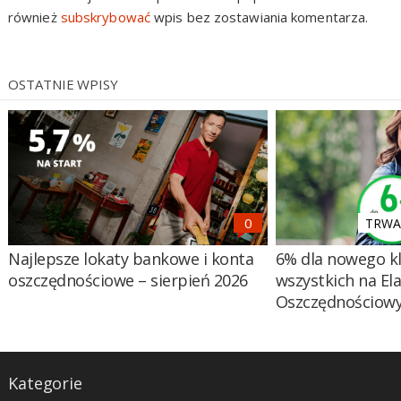
również
subskrybować
wpis bez zostawiania komentarza.
OSTATNIE WPISY
TRWA 
Najlepsze lokaty bankowe i konta
6% dla nowego kl
oszczędnościowe – sierpień 2026
wszystkich na El
Oszczędnościow
Kategorie