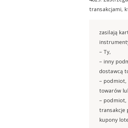
transakcjami, k
zasilają ka
instrumenty
– Ty,
– inny podm
dostawcą to
– podmiot, 
towarów lu
– podmiot,
transakcje 
kupony lote