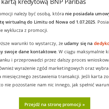
z kartą kredytową BNP Paribas
omocji należy być osobą, która
nie posiadała umow
tę wirtualną do Limitu od Nowa od 1.07.2025
. Posi
e wyklucza z promocji.
yższe warunki to wystarczy, że
udamy się na
dedyko
my swoje dane kontaktowe
. W ciągu maksymalnie k
anku i przeprowadzi przez dalszy proces wnioskowa
wnież wyrażenie zgód marketingowych oraz wybran
miesięcznego zestawienia transakcji. Jeśli karta zo
 nie pozostanie nam nic innego, jak spełnić warun
Przejdź na stronę promocji