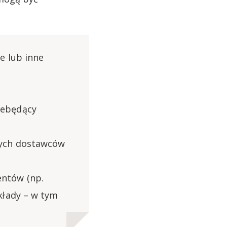
ze lub inne
iebędący
iwych dostawców
entów (np.
akłady – w tym