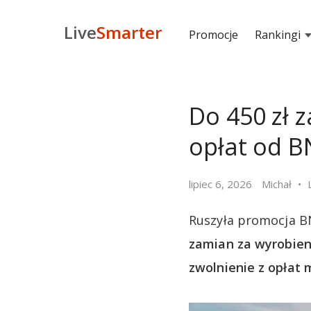
Live
Smarter
Promocje
Rankingi
Do 450 zł 
opłat od B
lipiec 6, 2026
Michał
Ruszyła promocja B
zamian za wyrobieni
zwolnienie z opłat 