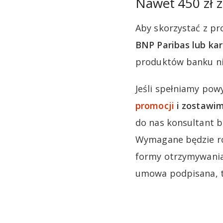
Nawet 450 zł 
Aby skorzystać z pr
BNP Paribas lub kar
produktów banku ni
Jeśli spełniamy pow
promocji
i zostawi
do nas konsultant b
Wymagane będzie ró
formy otrzymywania 
umowa podpisana, to