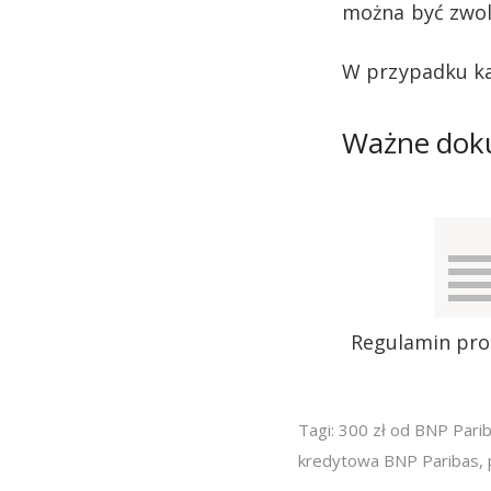
można być zwol
W przypadku kar
Ważne dok
Regulamin prom
Tagi:
300 zł od BNP Pari
kredytowa BNP Paribas
,