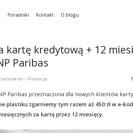
Poradniki
Kontakt
O blogu
za kartę kredytową + 12 mies
NP Paribas
LiveSmarter
›
Promocje
T
NP Paribas przeznaczona dla nowych klientów kart
e plastiku zgarniemy tym razem aż 450 zł w e-kod
miesięcznych za kartę przez 12 miesięcy.