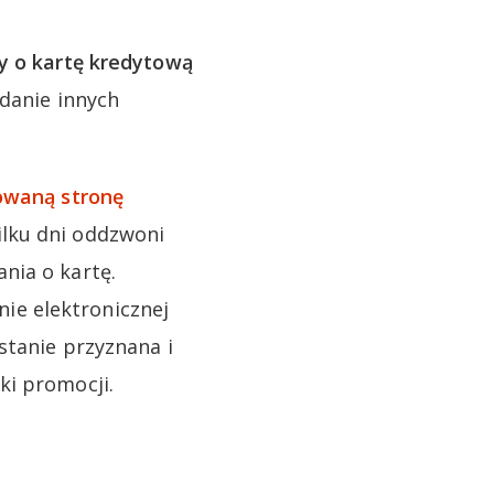
y o kartę kredytową
adanie innych
waną stronę
ilku dni oddzwoni
nia o kartę.
ie elektronicznej
stanie przyznana i
ki promocji.