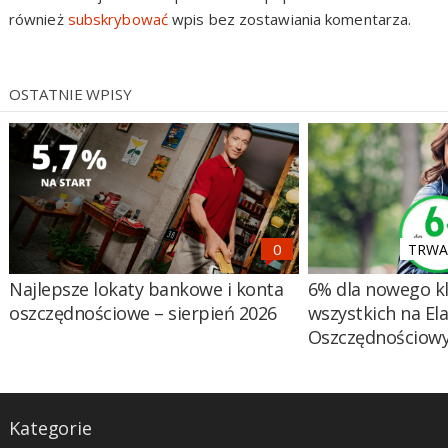
również
subskrybować
wpis bez zostawiania komentarza.
OSTATNIE WPISY
TRWA 
Najlepsze lokaty bankowe i konta
6% dla nowego kl
oszczędnościowe – sierpień 2026
wszystkich na El
Oszczędnościow
Kategorie