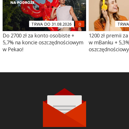
TRWA DO 31.08.2026
TRWA 
Do 2700 zł za konto osobiste +
1200 zł premii za
5,7% na koncie oszczędnościowym
w mBanku + 5,3%
w Pekao!
oszczędnościow