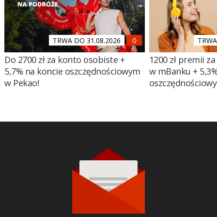
TRWA DO 31.08.2026
TRWA 
Do 2700 zł za konto osobiste +
1200 zł premii za
5,7% na koncie oszczędnościowym
w mBanku + 5,3%
w Pekao!
oszczędnościow