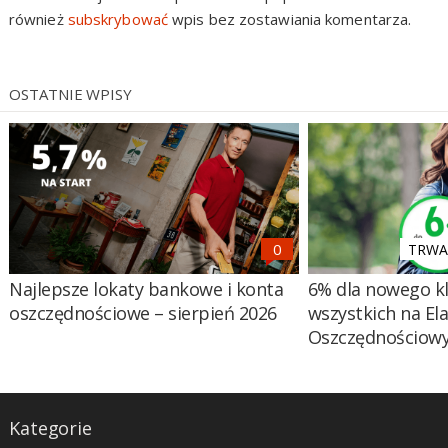
również
subskrybować
wpis bez zostawiania komentarza.
OSTATNIE WPISY
TRWA 
Najlepsze lokaty bankowe i konta
6% dla nowego kl
oszczędnościowe – sierpień 2026
wszystkich na El
Oszczędnościow
Kategorie