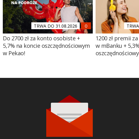
TRWA DO 31.08.2026
TRWA 
Do 2700 zł za konto osobiste +
1200 zł premii za
5,7% na koncie oszczędnościowym
w mBanku + 5,3%
w Pekao!
oszczędnościow