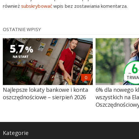
również
subskrybować
wpis bez zostawiania komentarza.
OSTATNIE WPISY
TRWA 
Najlepsze lokaty bankowe i konta
6% dla nowego kl
oszczędnościowe – sierpień 2026
wszystkich na El
Oszczędnościow
Kategorie