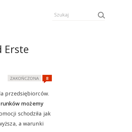
d Erste
ZAKOŃCZONA
la przedsiębiorców.
 warunków możemy
mocji schodziła jak
wyższa, a warunki