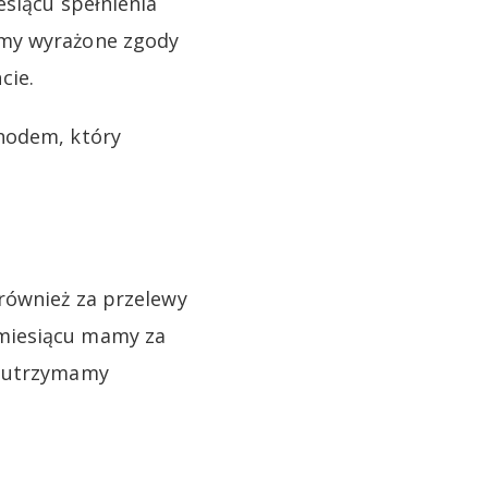
esiącu spełnienia
amy wyrażone zgody
cie.
chodem, który
również za przelewy
 miesiącu mamy za
e utrzymamy