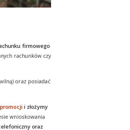
rachunku firmowego
innych rachunków czy
ilną) oraz posiadać
 promocji
i złożymy
cesie wnioskowania
elefoniczny oraz