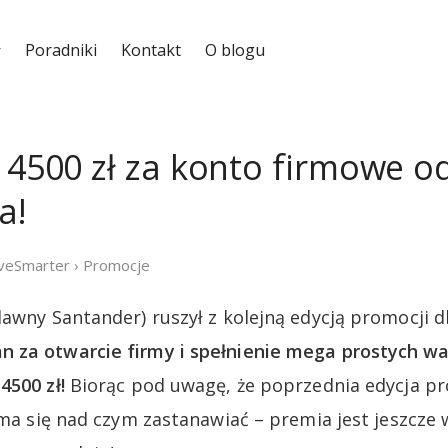
Poradniki
Kontakt
O blogu
e 4500 zł za konto firmowe o
a!
iveSmarter
›
Promocje
dawny Santander) ruszył z kolejną edycją promocji d
 za otwarcie firmy i spełnienie mega prostych
4500 zł!
Biorąc pod uwagę, że poprzednia edycja pro
 ma się nad czym zastanawiać – premia jest jeszcze 