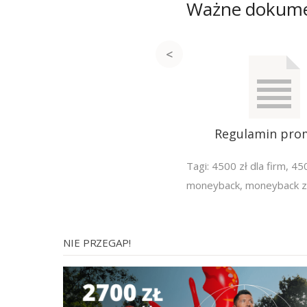
Ważne dokum
Regulamin pro
Tagi:
4500 zł dla firm
,
450
moneyback
,
moneyback za
NIE PRZEGAP!