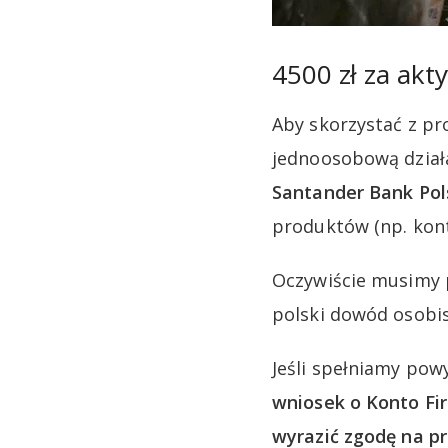
4500 zł za akt
Aby skorzystać z pr
jednoosobową dział
Santander Bank Pols
produktów (np. kont
Oczywiście musimy p
polski dowód osobis
Jeśli spełniamy pow
wniosek o Konto Fi
wyrazić zgodę na p