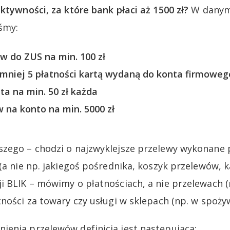
ktywności, za które bank płaci aż 1500 zł?
W danym
śmy:
w do ZUS na min. 100 zł
mniej 5 płatności kartą wydaną do konta firmowego
ta na min. 50 zł każda
 na konto na min. 5000 zł
szego – chodzi o najzwyklejsze przelewy wykonane
(a nie np. jakiegoś pośrednika, koszyk przelewów, k
 BLIK – mówimy o płatnościach, a nie przelewach (np
tności za towary czy usługi w sklepach (np. w spoży
enia przelewów definicja jest następująca: