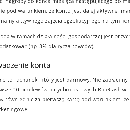
łaci nagrody do końca miesiąca następującego po mi
ie pod warunkiem, że konto jest dalej aktywne, m
 mamy aktywnego zajęcia egzekucyjnego na tym kon
oda w ramach działalności gospodarczej jest przy
datkować (np. 3% dla ryczałtowców).
adzenie konta
e to rachunek, który jest darmowy. Nie zapłacimy 
erwsze 10 przelewów natychmiastowych BlueCash w
my również nic za pierwszą kartę pod warunkiem, ż
rketingowe.