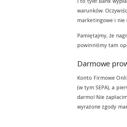
I to tyle! Bank wyp
warunków. Oczywiśc
marketingowe i nie
Pamiętajmy, że nagr
powinniśmy tam opo
Darmowe prow
Konto Firmowe Onlin
(w tym SEPA), a pi
darmo! Nie zapłaci
wyrażone zgody ma