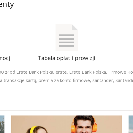
enty
mocji
Tabela opłat i prowizji
0 zł od Erste Bank Polska
,
erste
,
Erste Bank Polska
,
Firmowe Ko
 transakcje kartą
,
premia za konto firmowe
,
santander
,
Santand