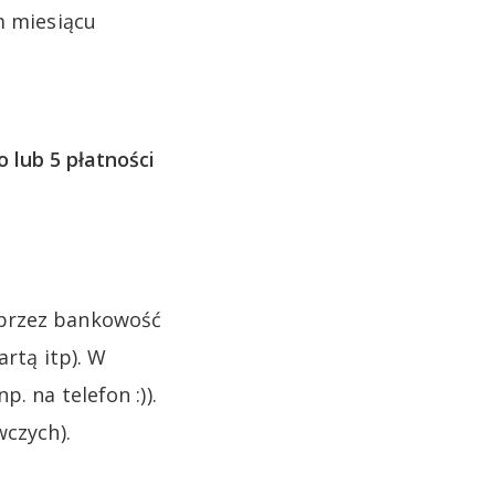
 miesiącu
 lub 5 płatności
 przez bankowość
artą itp). W
. na telefon :)).
wczych).