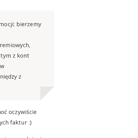
mocji; bierzemy
premiowych,
 tym z kont
ów
niędzy z
hoć oczywiście
ch faktur :)