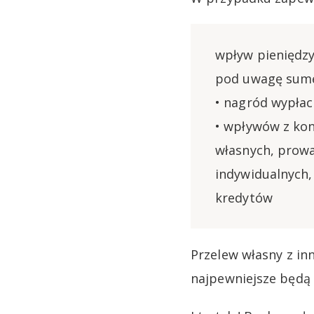
wpływ pieniędzy
pod uwagę sumę
• nagród wypła
• wpływów z kon
własnych, prow
indywidualnych,
kredytów
Przelew własny z in
najpewniejsze będą 