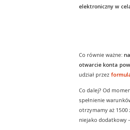
elektroniczny w ce
Co równie ważne:
na
otwarcie konta pow
udział przez
formula
Co dalej? Od momen
spełnienie warunków
otrzymamy aż 1500 zł
niejako dodatkowy –