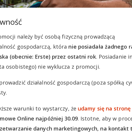
ywność
omocji należy być osobą fizyczną prowadzącą
alność gospodarczą, która
nie posiadała żadnego 
ka (obecnie: Erste) przez ostatni rok
. Posiadanie 
a osobistego) nie wyklucza z promocji.
rowadzić działalność gospodarczą (poza spółką cyw
ty.
yższe warunki to wystarczy, że
udamy się na stronę
rmowe Online najpóźniej 30.09
. Istotne, aby w pro
rzetwarzanie danych marketingowych, na kontakt t