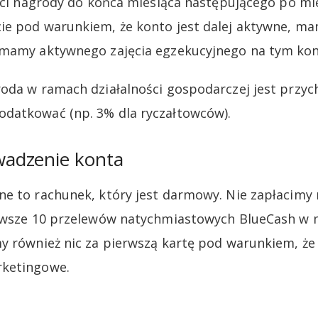
łaci nagrody do końca miesiąca następującego po mi
ie pod warunkiem, że konto jest dalej aktywne, m
 mamy aktywnego zajęcia egzekucyjnego na tym kon
oda w ramach działalności gospodarczej jest przy
datkować (np. 3% dla ryczałtowców).
adzenie konta
e to rachunek, który jest darmowy. Nie zapłacimy 
erwsze 10 przelewów natychmiastowych BlueCash w
my również nic za pierwszą kartę pod warunkiem, ż
rketingowe.