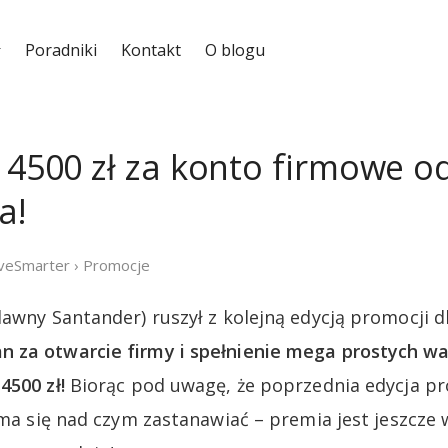
Poradniki
Kontakt
O blogu
e 4500 zł za konto firmowe o
a!
iveSmarter
›
Promocje
dawny Santander) ruszył z kolejną edycją promocji d
 za otwarcie firmy i spełnienie mega prostych
4500 zł!
Biorąc pod uwagę, że poprzednia edycja pro
 ma się nad czym zastanawiać – premia jest jeszcze 