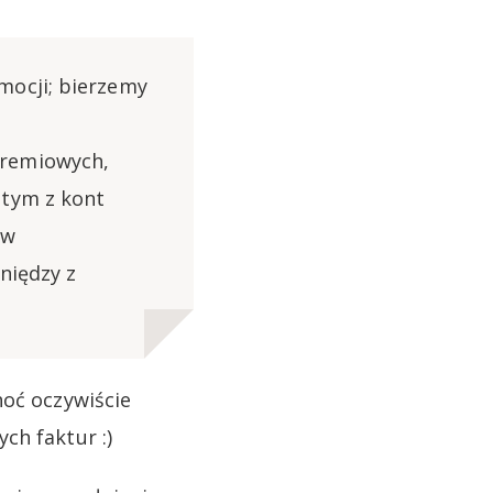
mocji; bierzemy
premiowych,
 tym z kont
ów
niędzy z
hoć oczywiście
ch faktur :)