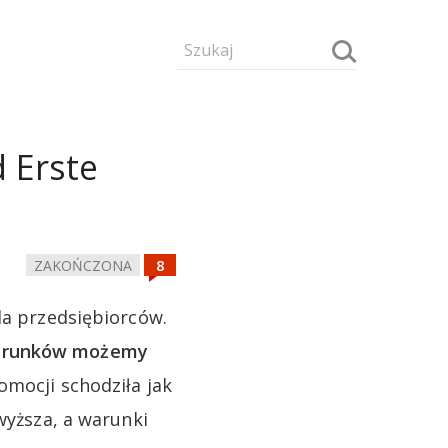
d Erste
ZAKOŃCZONA
la przedsiębiorców.
 warunków możemy
mocji schodziła jak
wyższa, a warunki