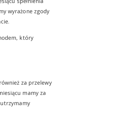
esiącu spełnienia
amy wyrażone zgody
cie.
chodem, który
również za przelewy
 miesiącu mamy za
e utrzymamy