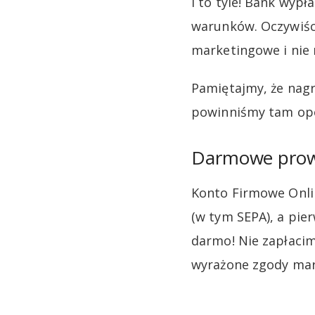
I to tyle! Bank wyp
warunków. Oczywiśc
marketingowe i nie
Pamiętajmy, że nagr
powinniśmy tam opo
Darmowe prow
Konto Firmowe Onlin
(w tym SEPA), a pi
darmo! Nie zapłaci
wyrażone zgody ma