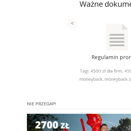
Ważne dokum
Regulamin pro
Tagi:
4500 zł dla firm
,
450
moneyback
,
moneyback za
NIE PRZEGAP!