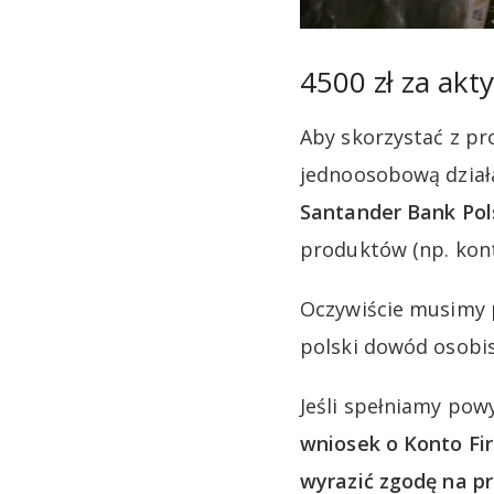
4500 zł za akt
Aby skorzystać z pr
jednoosobową dział
Santander Bank Pols
produktów (np. kont
Oczywiście musimy p
polski dowód osobis
Jeśli spełniamy pow
wniosek o Konto Fi
wyrazić zgodę na p