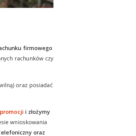
rachunku firmowego
innych rachunków czy
ilną) oraz posiadać
 promocji
i złożymy
cesie wnioskowania
elefoniczny oraz