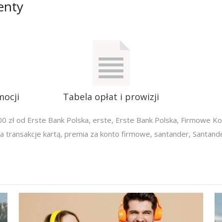
enty
mocji
Tabela opłat i prowizji
0 zł od Erste Bank Polska
,
erste
,
Erste Bank Polska
,
Firmowe Ko
 transakcje kartą
,
premia za konto firmowe
,
santander
,
Santand