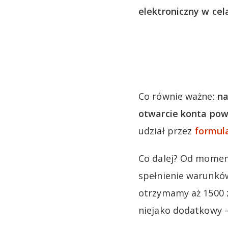
elektroniczny w ce
Co równie ważne:
na
otwarcie konta pow
udział przez
formula
Co dalej? Od momen
spełnienie warunków
otrzymamy aż 1500 zł
niejako dodatkowy –