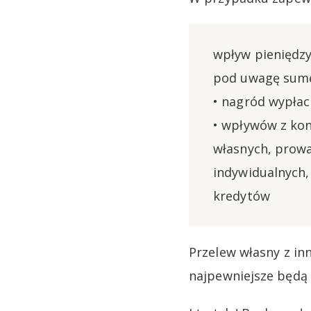
wpływ pieniędzy
pod uwagę sumę
• nagród wypła
• wpływów z kon
własnych, prow
indywidualnych,
kredytów
Przelew własny z in
najpewniejsze będą 