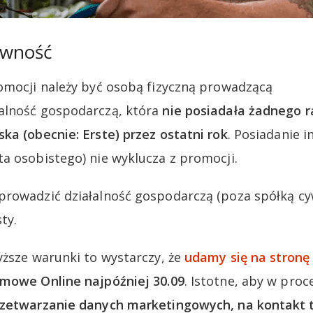
ywność
omocji należy być osobą fizyczną prowadzącą
alność gospodarczą, która
nie posiadała żadnego 
ka (obecnie: Erste) przez ostatni rok
. Posiadanie 
a osobistego) nie wyklucza z promocji.
rowadzić działalność gospodarczą (poza spółką cyw
ty.
yższe warunki to wystarczy, że
udamy się na stronę
rmowe Online najpóźniej 30.09
. Istotne, aby w pro
rzetwarzanie danych marketingowych, na kontakt t