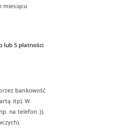
 miesiącu
 lub 5 płatności
 przez bankowość
artą itp). W
. na telefon :)).
wczych).