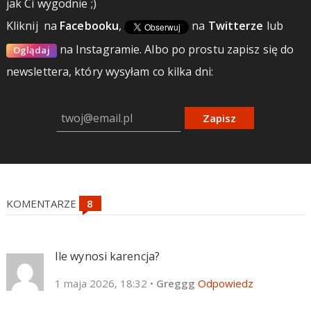
jak Ci wygodnie ;)
Kliknij
na
Facebooku
,
na
Twitterze
lub
na Instagramie.
Albo po prostu zapisz się do
Oglądaj
newslettera, który wysyłam co kilka dni:
Zapisz
KOMENTARZE
Ile wynosi karencja?
1 maja 2026, 18:32
•
Greggg
Odpowiedz