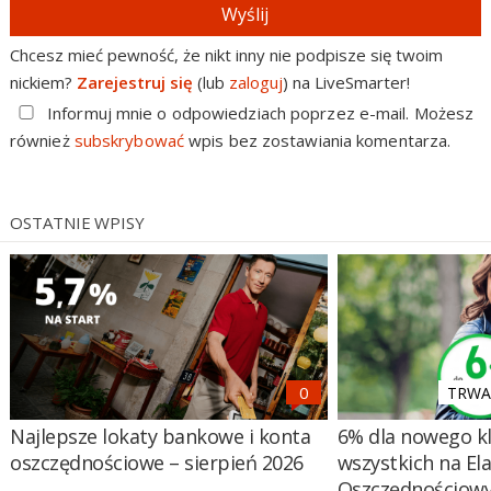
Wyślij
Chcesz mieć pewność, że nikt inny nie podpisze się twoim
nickiem?
Zarejestruj się
(lub
zaloguj
) na LiveSmarter!
Informuj mnie o odpowiedziach poprzez e-mail. Możesz
również
subskrybować
wpis bez zostawiania komentarza.
OSTATNIE WPISY
TRWA 
Najlepsze lokaty bankowe i konta
6% dla nowego kl
oszczędnościowe – sierpień 2026
wszystkich na El
Oszczędnościow