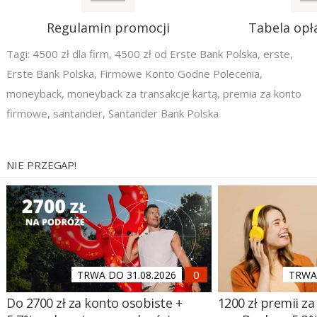
Regulamin promocji
Tabela opła
Tagi:
4500 zł dla firm
,
4500 zł od Erste Bank Polska
,
erste
,
Erste Bank Polska
,
Firmowe Konto Godne Polecenia
,
moneyback
,
moneyback za transakcje kartą
,
premia za konto
firmowe
,
santander
,
Santander Bank Polska
NIE PRZEGAP!
TRWA DO 31.08.2026
TRWA 
Do 2700 zł za konto osobiste +
1200 zł premii za