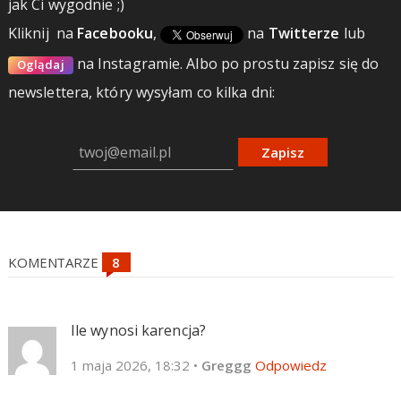
jak Ci wygodnie ;)
Kliknij
na
Facebooku
,
na
Twitterze
lub
na Instagramie.
Albo po prostu zapisz się do
Oglądaj
newslettera, który wysyłam co kilka dni:
Zapisz
KOMENTARZE
Ile wynosi karencja?
1 maja 2026, 18:32
•
Greggg
Odpowiedz