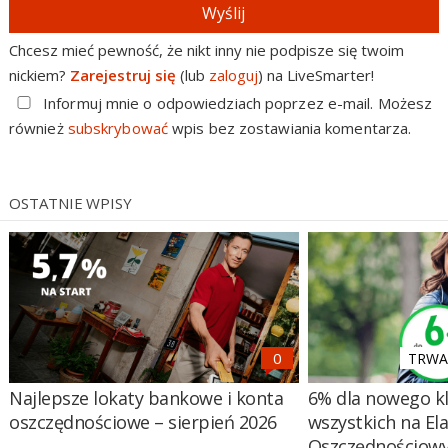
Wyślij
Chcesz mieć pewność, że nikt inny nie podpisze się twoim
nickiem?
Zarejestruj się
(lub
zaloguj
) na LiveSmarter!
Informuj mnie o odpowiedziach poprzez e-mail. Możesz
również
subskrybować
wpis bez zostawiania komentarza.
OSTATNIE WPISY
TRWA 
Najlepsze lokaty bankowe i konta
6% dla nowego kl
oszczędnościowe – sierpień 2026
wszystkich na El
Oszczędnościow