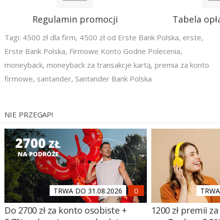
Regulamin promocji
Tabela opła
Tagi:
4500 zł dla firm
,
4500 zł od Erste Bank Polska
,
erste
,
Erste Bank Polska
,
Firmowe Konto Godne Polecenia
,
moneyback
,
moneyback za transakcje kartą
,
premia za konto
firmowe
,
santander
,
Santander Bank Polska
NIE PRZEGAP!
TRWA DO 31.08.2026
TRWA 
Do 2700 zł za konto osobiste +
1200 zł premii za