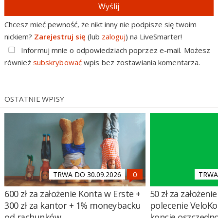
Wyślij
Chcesz mieć pewność, że nikt inny nie podpisze się twoim
nickiem?
Zarejestruj się
(lub
zaloguj
) na LiveSmarter!
Informuj mnie o odpowiedziach poprzez e-mail. Możesz
również
subskrybować
wpis bez zostawiania komentarza.
OSTATNIE WPISY
TRWA DO 30.09.2026
TRWA 
600 zł za założenie Konta w Erste +
50 zł za założenie 
300 zł za kantor + 1% moneybacku
polecenie VeloKo
od rachunków
koncie oszczędn