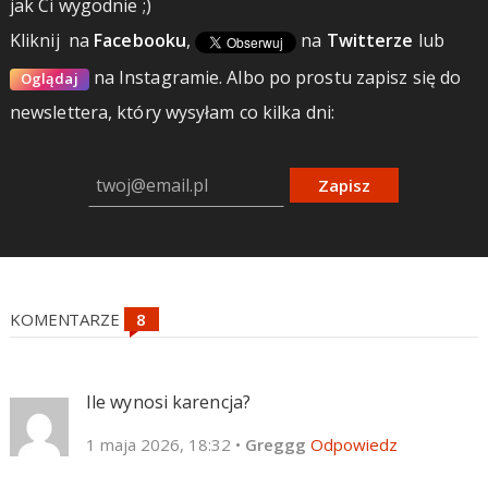
jak Ci wygodnie ;)
Kliknij
na
Facebooku
,
na
Twitterze
lub
na Instagramie.
Albo po prostu zapisz się do
Oglądaj
newslettera, który wysyłam co kilka dni:
Zapisz
KOMENTARZE
Ile wynosi karencja?
1 maja 2026, 18:32
•
Greggg
Odpowiedz