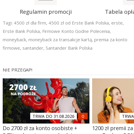
Regulamin promocji
Tabela opła
Tagi:
4500 zł dla firm
,
4500 zł od Erste Bank Polska
,
erste
,
Erste Bank Polska
,
Firmowe Konto Godne Polecenia
,
moneyback
,
moneyback za transakcje kartą
,
premia za konto
firmowe
,
santander
,
Santander Bank Polska
NIE PRZEGAP!
TRWA DO 31.08.2026
TRWA 
Do 2700 zł za konto osobiste +
1200 zł premii za