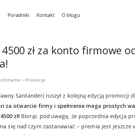
Poradniki
Kontakt
O blogu
e 4500 zł za konto firmowe o
a!
iveSmarter
›
Promocje
dawny Santander) ruszył z kolejną edycją promocji d
 za otwarcie firmy i spełnienie mega prostych
4500 zł!
Biorąc pod uwagę, że poprzednia edycja pro
 ma się nad czym zastanawiać – premia jest jeszcze 