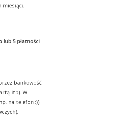
 miesiącu
 lub 5 płatności
 przez bankowość
artą itp). W
. na telefon :)).
wczych).