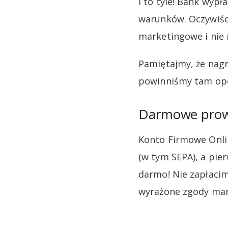
I to tyle! Bank wyp
warunków. Oczywiśc
marketingowe i nie
Pamiętajmy, że nagr
powinniśmy tam opo
Darmowe prow
Konto Firmowe Onlin
(w tym SEPA), a pi
darmo! Nie zapłaci
wyrażone zgody ma