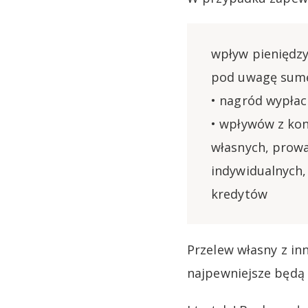
wpływ pieniędzy
pod uwagę sumę
• nagród wypła
• wpływów z kon
własnych, prow
indywidualnych,
kredytów
Przelew własny z in
najpewniejsze będą 