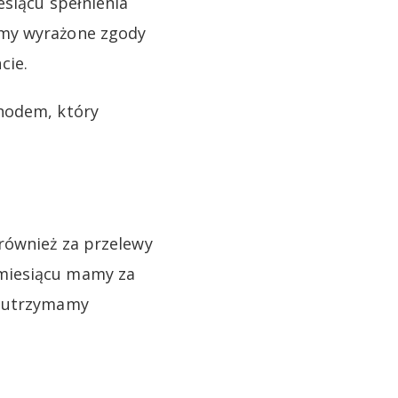
esiącu spełnienia
amy wyrażone zgody
cie.
chodem, który
również za przelewy
 miesiącu mamy za
e utrzymamy