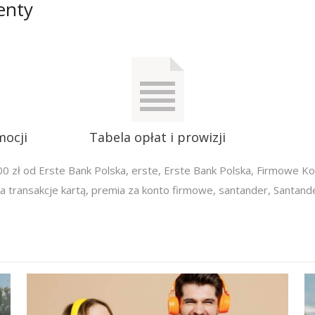
enty
mocji
Tabela opłat i prowizji
0 zł od Erste Bank Polska
,
erste
,
Erste Bank Polska
,
Firmowe Ko
 transakcje kartą
,
premia za konto firmowe
,
santander
,
Santand