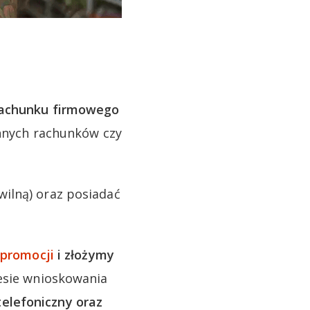
rachunku firmowego
innych rachunków czy
ilną) oraz posiadać
 promocji
i złożymy
cesie wnioskowania
elefoniczny oraz