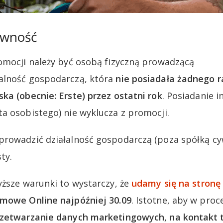
ywność
omocji należy być osobą fizyczną prowadzącą
alność gospodarczą, która
nie posiadała żadnego 
ka (obecnie: Erste) przez ostatni rok
. Posiadanie 
a osobistego) nie wyklucza z promocji.
rowadzić działalność gospodarczą (poza spółką cyw
ty.
yższe warunki to wystarczy, że
udamy się na stronę
rmowe Online najpóźniej 30.09
. Istotne, aby w pro
rzetwarzanie danych marketingowych, na kontakt t