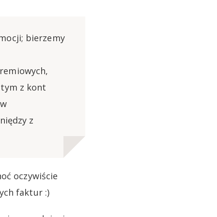
mocji; bierzemy
premiowych,
 tym z kont
ów
niędzy z
hoć oczywiście
ch faktur :)