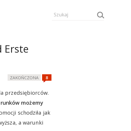
d Erste
ZAKOŃCZONA
la przedsiębiorców.
 warunków możemy
mocji schodziła jak
wyższa, a warunki