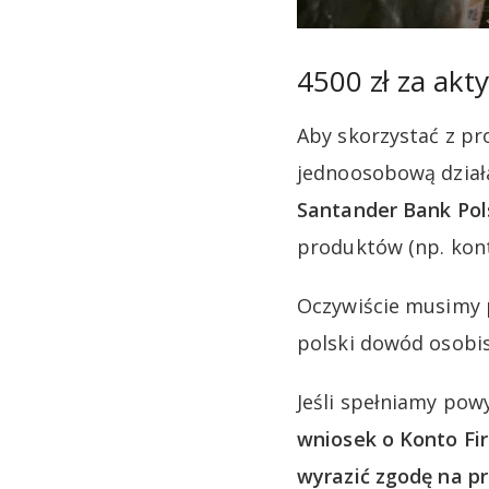
4500 zł za akt
Aby skorzystać z pr
jednoosobową dział
Santander Bank Pols
produktów (np. kont
Oczywiście musimy p
polski dowód osobis
Jeśli spełniamy pow
wniosek o Konto Fi
wyrazić zgodę na p