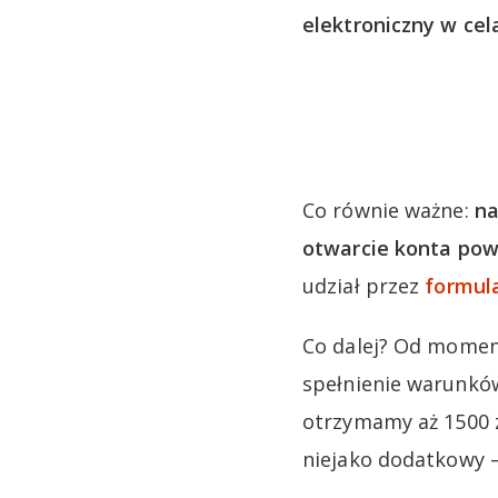
elektroniczny w ce
Co równie ważne:
na
otwarcie konta pow
udział przez
formula
Co dalej? Od momen
spełnienie warunków
otrzymamy aż 1500 zł
niejako dodatkowy –