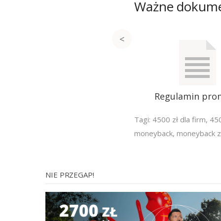
Ważne dokum
Regulamin pro
Tagi:
4500 zł dla firm
,
450
moneyback
,
moneyback za
NIE PRZEGAP!