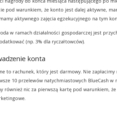
łaci nagrody do końca miesiąca następującego po mi
ie pod warunkiem, że konto jest dalej aktywne, m
 mamy aktywnego zajęcia egzekucyjnego na tym kon
oda w ramach działalności gospodarczej jest przy
datkować (np. 3% dla ryczałtowców).
adzenie konta
e to rachunek, który jest darmowy. Nie zapłacimy 
erwsze 10 przelewów natychmiastowych BlueCash w
my również nic za pierwszą kartę pod warunkiem, ż
rketingowe.