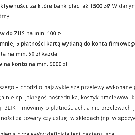
ktywności, za które bank płaci aż 1500 zł?
W danym
śmy:
w do ZUS na min. 100 zł
mniej 5 płatności kartą wydaną do konta firmowego
ta na min. 50 zł każda
 na konto na min. 5000 zł
szego – chodzi o najzwyklejsze przelewy wykonane
(a nie np. jakiegoś pośrednika, koszyk przelewów, k
 BLIK – mówimy o płatnościach, a nie przelewach (np
tności za towary czy usługi w sklepach (np. w spoży
enia przelewów definicja jest następująca: