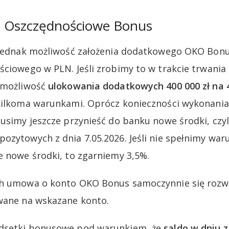
 Oszczędnościowe Bonus
e jednak możliwość założenia dodatkowego OKO Bon
ciowego w PLN. Jeśli zrobimy to w trakcie trwania o
y możliwość
ulokowania dodatkowych 400 000 zł na 
kilkoma warunkami. Oprócz konieczności wykonania
musimy jeszcze przynieść do banku nowe środki, czy
ozytowych z dnia 7.05.2026. Jeśli nie spełnimy war
e nowe środki, to zgarniemy 3,5%.
h umowa o konto OKO Bonus samoczynnie się rozwią
ywane na wskazane konto.
dsetki bonusowe pod warunkiem, że
saldo w dniu 