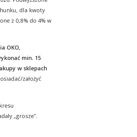
hunku, dla kwoty
zone z 0,8% do 4% w
nia OKO,
ykonać min. 15
 zakupy w sklepach
osiadać/założyć
kresu
dały „grosze”.