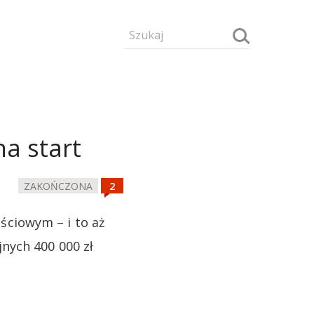
e
a start
ZAKOŃCZONA
ciowym – i to aż
nych 400 000 zł