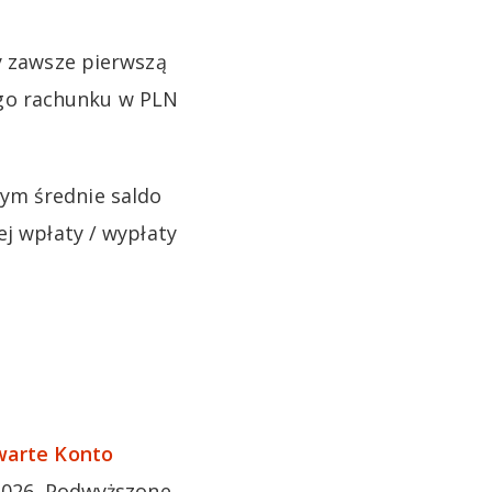
ry zawsze pierwszą
go rachunku w PLN
ym średnie saldo
ej wpłaty / wypłaty
warte Konto
2026. Podwyższone