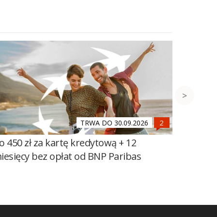
TRWA DO 30.09.2026
o 450 zł za kartę kredytową + 12
Do 600 
iesięcy bez opłat od BNP Paribas
100 zł 
Banku Ś