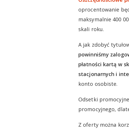
oprocentowanie będ
maksymalnie 400 00
skali roku.
A jak zdobyć tytuło
powinniśmy zalogow
płatności kartą w s
stacjonarnych i inte
konto osobiste.
Odsetki promocyjne
promocyjnego, dlate
Z oferty można kor