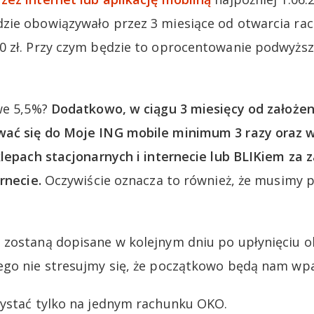
zie obowiązywało przez 3 miesiące od otwarcia rac
0 zł. Przy czym będzie to oprocentowanie podwyżs
we 5,5%?
Dodatkowo, w ciągu 3 miesięcy od założe
ać się do Moje ING mobile minimum 3 razy oraz w
klepach stacjonarnych i internecie lub BLIKiem za
rnecie.
Oczywiście oznacza to również, że musimy p
 zostaną dopisane w kolejnym dniu po upłynięciu o
go nie stresujmy się, że początkowo będą nam wpa
zystać tylko na jednym rachunku OKO.