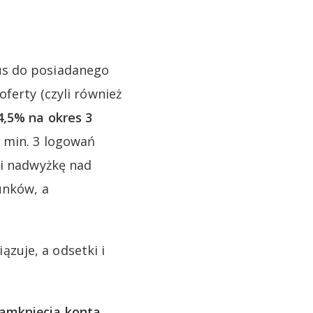
us do posiadanego
ferty (czyli również
4,5% na okres 3
 min. 3 logowań
li nadwyżkę nad
unków, a
zuje, a odsetki i
zamknięcia konta