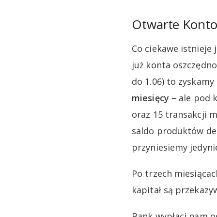
Otwarte Konto
Co ciekawe istniej
już konta oszczędnoś
do 1.06) to zyskam
miesięcy
– ale pod 
oraz 15 transakcji 
saldo produktów dep
przyniesiemy jedyni
Po trzech miesiącac
kapitał są przekaz
Bank wypłaci nam o