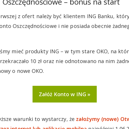
 Oszczędnościowe – bonus na start
erwszej z ofert należy być klientem ING Banku, któ
nto Oszczędnościowe i nie posiada obecnie żadne
iśmy mieć produkty ING – w tym stare OKO, na któr
 przekraczało 10 zł oraz nie odnotowano na nim żadn
mowy o nowe OKO.
Załóż Konto w ING
yższe warunki to wystarczy, że
założymy (nowe) Ot
ez internet lub aplikację mobilną
najpóźniej 1.06.