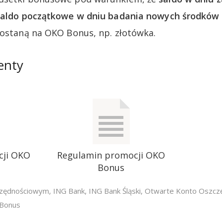
 saldo początkowe w dniu badania nowych środków
zostaną na OKO Bonus, np. złotówka.
enty
cji OKO
Regulamin promocji OKO
Bonus
czędnościowym
,
ING Bank
,
ING Bank Śląski
,
Otwarte Konto Oszcz
 Bonus