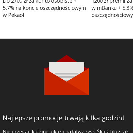
Do 2700 zł za konto osobiste +
1200 zł premii za
5,7% na koncie oszczędnościowym
w mBanku + 5,3%
w Pekao!
oszczędnościow
Najlepsze promocje trwają kilka godzin!
Nie przegap kolejnej okazji na łatwy zysk. Śledź blog tak,