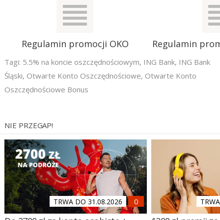
Regulamin promocji OKO
Regulamin pro
Tagi:
5.5% na koncie oszczędnościowym
,
ING Bank
,
ING Bank
Śląski
,
Otwarte Konto Oszczędnościowe
,
Otwarte Konto
Oszczędnościowe Bonus
NIE PRZEGAP!
TRWA DO 31.08.2026
TRWA 