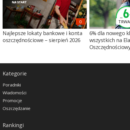
TRWA 
Najlepsze lokaty bankowe i konta
6% dla nowego kl
oszczędnościowe – sierpień 2026
wszystkich na El
Oszczędnościow
Kategorie
Poradniki
Wiadomości
Promocje
Oszczędzanie
Rankingi