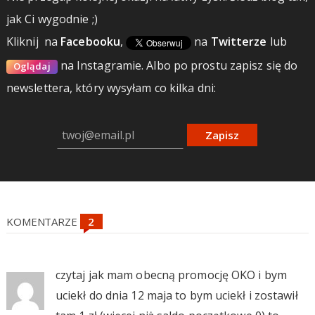
jak Ci wygodnie ;)
Kliknij
na
Facebooku
,
na
Twitterze
lub
na Instagramie.
Albo po prostu zapisz się do
Oglądaj
newslettera, który wysyłam co kilka dni:
Zapisz
KOMENTARZE
czytaj jak mam obecną promocję OKO i bym
uciekł do dnia 12 maja to bym uciekł i zostawił