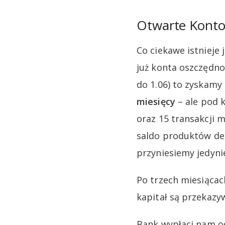
Otwarte Konto
Co ciekawe istniej
już konta oszczędnoś
do 1.06) to zyskam
miesięcy
– ale pod 
oraz 15 transakcji 
saldo produktów dep
przyniesiemy jedyni
Po trzech miesiącac
kapitał są przekaz
Bank wypłaci nam o