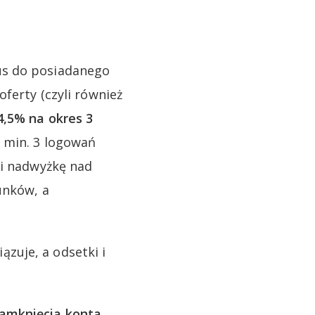
us do posiadanego
ferty (czyli również
4,5% na okres 3
 min. 3 logowań
li nadwyżkę nad
unków, a
zuje, a odsetki i
zamknięcia konta