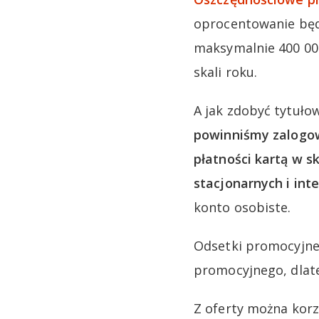
oprocentowanie będ
maksymalnie 400 00
skali roku.
A jak zdobyć tytuło
powinniśmy zalogow
płatności kartą w s
stacjonarnych i inte
konto osobiste.
Odsetki promocyjne
promocyjnego, dlate
Z oferty można kor