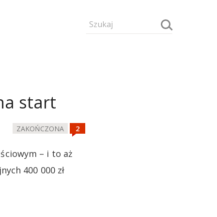
e
a start
ZAKOŃCZONA
ciowym – i to aż
nych 400 000 zł