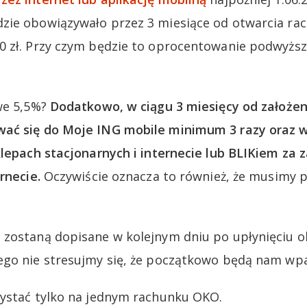
zie obowiązywało przez 3 miesiące od otwarcia rac
0 zł. Przy czym będzie to oprocentowanie podwyżs
we 5,5%?
Dodatkowo, w ciągu 3 miesięcy od założe
ać się do Moje ING mobile minimum 3 razy oraz w
klepach stacjonarnych i internecie lub BLIKiem za
rnecie.
Oczywiście oznacza to również, że musimy p
 zostaną dopisane w kolejnym dniu po upłynięciu o
go nie stresujmy się, że początkowo będą nam wpa
zystać tylko na jednym rachunku OKO.