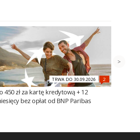
TRWA DO 30.09.2026
o 450 zł za kartę kredytową + 12
500 zł 
iesięcy bez opłat od BNP Paribas
Banku 
Mega O