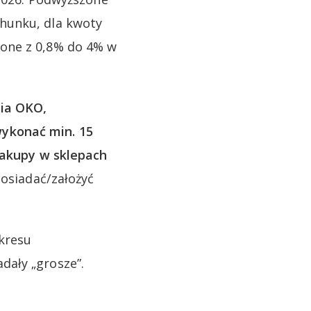
hunku, dla kwoty
zone z 0,8% do 4% w
nia OKO,
ykonać min. 15
 zakupy w sklepach
osiadać/założyć
kresu
dały „grosze”.