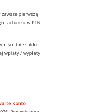
ry zawsze pierwszą
go rachunku w PLN
ym średnie saldo
ej wpłaty / wypłaty
warte Konto
2026. Podwyższone