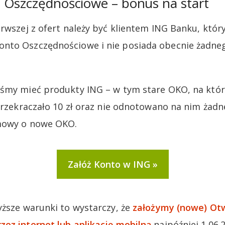
 Oszczędnościowe – bonus na start
erwszej z ofert należy być klientem ING Banku, któ
nto Oszczędnościowe i nie posiada obecnie żadne
iśmy mieć produkty ING – w tym stare OKO, na któr
 przekraczało 10 zł oraz nie odnotowano na nim żadn
mowy o nowe OKO.
Załóż Konto w ING
yższe warunki to wystarczy, że
założymy (nowe) Ot
ez internet lub aplikację mobilną
najpóźniej 1.06.