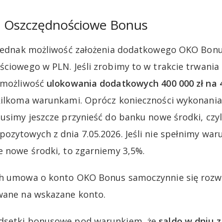
 Oszczędnościowe Bonus
e jednak możliwość założenia dodatkowego OKO Bon
ciowego w PLN. Jeśli zrobimy to w trakcie trwania o
y możliwość
ulokowania dodatkowych 400 000 zł na 
kilkoma warunkami. Oprócz konieczności wykonania
musimy jeszcze przynieść do banku nowe środki, czy
ozytowych z dnia 7.05.2026. Jeśli nie spełnimy war
e nowe środki, to zgarniemy 3,5%.
h umowa o konto OKO Bonus samoczynnie się rozwią
ywane na wskazane konto.
dsetki bonusowe pod warunkiem, że
saldo w dniu 