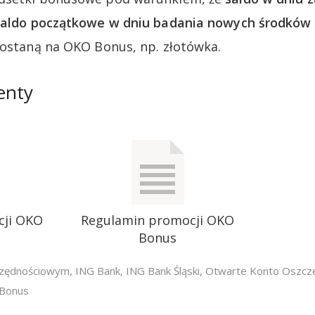
 saldo początkowe w dniu badania nowych środków
zostaną na OKO Bonus, np. złotówka.
enty
cji OKO
Regulamin promocji OKO
Bonus
czędnościowym
,
ING Bank
,
ING Bank Śląski
,
Otwarte Konto Oszcz
 Bonus