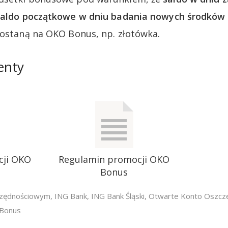
 saldo początkowe w dniu badania nowych środków
zostaną na OKO Bonus, np. złotówka.
enty
cji OKO
Regulamin promocji OKO
Bonus
czędnościowym
,
ING Bank
,
ING Bank Śląski
,
Otwarte Konto Oszcz
 Bonus