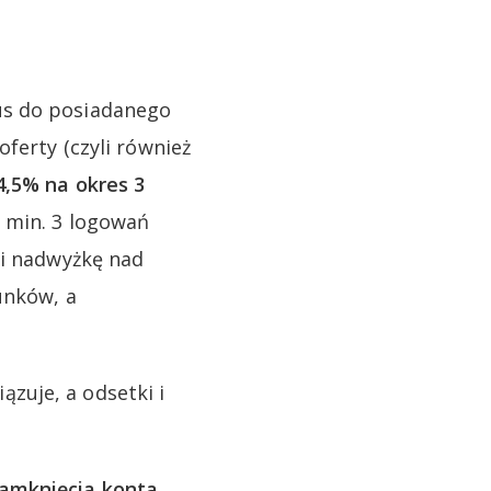
us do posiadanego
ferty (czyli również
4,5% na okres 3
 min. 3 logowań
li nadwyżkę nad
unków, a
zuje, a odsetki i
zamknięcia konta