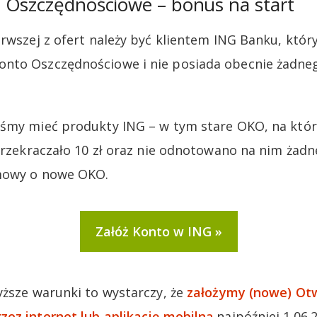
 Oszczędnościowe – bonus na start
erwszej z ofert należy być klientem ING Banku, któ
nto Oszczędnościowe i nie posiada obecnie żadne
iśmy mieć produkty ING – w tym stare OKO, na któr
 przekraczało 10 zł oraz nie odnotowano na nim żadn
mowy o nowe OKO.
Załóż Konto w ING
yższe warunki to wystarczy, że
założymy (nowe) Ot
ez internet lub aplikację mobilną
najpóźniej 1.06.