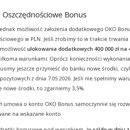
 Oszczędnościowe Bonus
e jednak możliwość założenia dodatkowego OKO Bon
ciowego w PLN. Jeśli zrobimy to w trakcie trwania o
y możliwość
ulokowania dodatkowych 400 000 zł na 
kilkoma warunkami. Oprócz konieczności wykonania
musimy jeszcze przynieść do banku nowe środki, czy
ozytowych z dnia 7.05.2026. Jeśli nie spełnimy war
e nowe środki, to zgarniemy 3,5%.
h umowa o konto OKO Bonus samoczynnie się rozwią
ywane na wskazane konto.
dsetki bonusowe pod warunkiem, że
saldo w dniu 