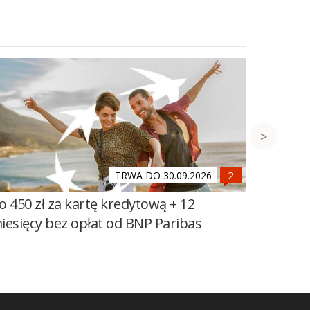
TRWA DO 30.09.2026
o 450 zł za kartę kredytową + 12
Do 600 
iesięcy bez opłat od BNP Paribas
100 zł 
Banku Ś