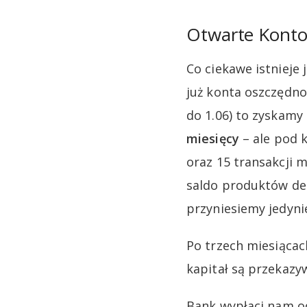
Otwarte Konto
Co ciekawe istniej
już konta oszczędnoś
do 1.06) to zyskam
miesięcy
– ale pod 
oraz 15 transakcji 
saldo produktów dep
przyniesiemy jedyni
Po trzech miesiącac
kapitał są przekaz
Bank wypłaci nam o