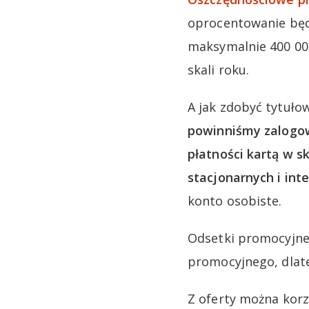
oprocentowanie będ
maksymalnie 400 00
skali roku.
A jak zdobyć tytuło
powinniśmy zalogow
płatności kartą w s
stacjonarnych i inte
konto osobiste.
Odsetki promocyjne
promocyjnego, dlate
Z oferty można kor