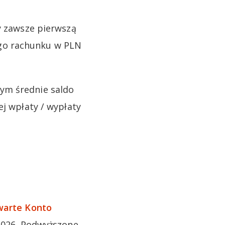
ry zawsze pierwszą
go rachunku w PLN
ym średnie saldo
ej wpłaty / wypłaty
warte Konto
2026. Podwyższone