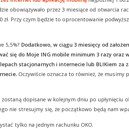
zie obowiązywało przez 3 miesiące od otwarcia rac
0 zł. Przy czym będzie to oprocentowanie podwyżs
we 5,5%?
Dodatkowo, w ciągu 3 miesięcy od założe
ać się do Moje ING mobile minimum 3 razy oraz w
klepach stacjonarnych i internecie lub BLIKiem za
rnecie.
Oczywiście oznacza to również, że musimy p
 zostaną dopisane w kolejnym dniu po upłynięciu o
go nie stresujmy się, że początkowo będą nam wpa
zystać tylko na jednym rachunku OKO.