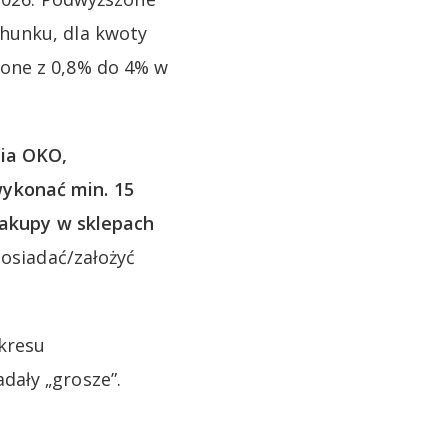
hunku, dla kwoty
zone z 0,8% do 4% w
nia OKO,
ykonać min. 15
 zakupy w sklepach
osiadać/założyć
kresu
dały „grosze”.