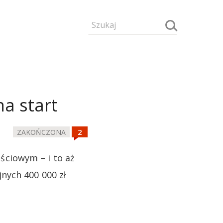
e
a start
ZAKOŃCZONA
ciowym – i to aż
nych 400 000 zł