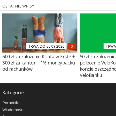
OSTATNIE WPISY
TRWA DO 30.09.2026
TRWA 
600 zł za założenie Konta w Erste +
50 zł za założenie 
300 zł za kantor + 1% moneybacku
polecenie VeloKo
od rachunków
koncie oszczędn
VeloBanku
Kategorie
Poradniki
Wiadomości