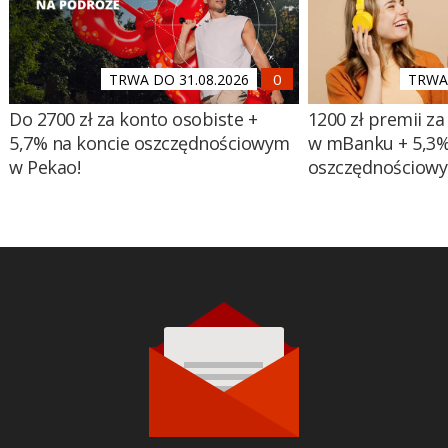
TRWA DO 31.08.2026
TRWA 
Do 2700 zł za konto osobiste +
1200 zł premii za
5,7% na koncie oszczędnościowym
w mBanku + 5,3%
w Pekao!
oszczędnościow