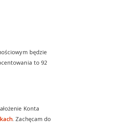
dnościowym będzie
ocentowania to 92
ałożenie Konta
nkach
. Zachęcam do