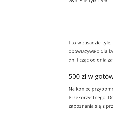
wyniesie tylko 3%.
I to w zasadzie tyl
obowiązywało dla kw
dni licząc od dnia 
500 zł w gotó
Na koniec przypomnę
Przekorzystnego. D
zapoznania się z prz