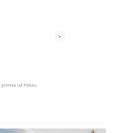
,
premia od Pekao
,