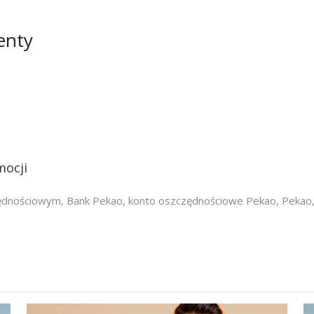
enty
mocji
zędnościowym
,
Bank Pekao
,
konto oszczędnościowe Pekao
,
Pekao