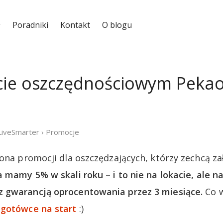
Poradniki
Kontakt
O blogu
ie oszczędnościowym Pekao
LiveSmarter
›
Promocje
łona promocji dla oszczędzających, którzy zechcą z
a mamy 5% w skali roku – i to nie na lokacie, ale n
 gwarancją oprocentowania przez 3 miesiące.
Co w
 gotówce na start
:)