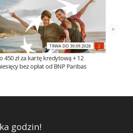
TRWA DO 30.09.2026
o 450 zł za kartę kredytową + 12
Do 600 
iesięcy bez opłat od BNP Paribas
100 zł 
Banku Ś
ka godzin!