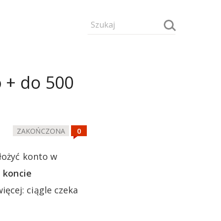
 + do 500
ZAKOŃCZONA
ałożyć konto w
a koncie
ięcej: ciągle czeka