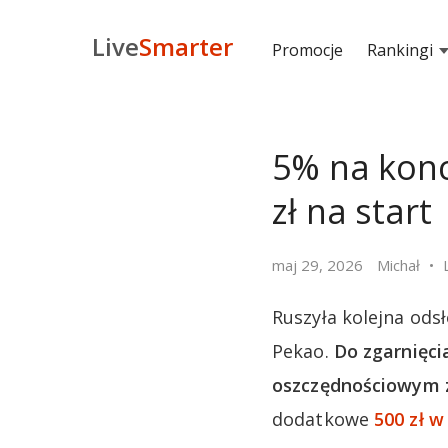
Live
Smarter
Promocje
Rankingi
5% na konc
zł na start
maj 29, 2026
Michał
Ruszyła kolejna ods
Pekao.
Do zgarnięci
oszczędnościowym z
dodatkowe
500 zł w