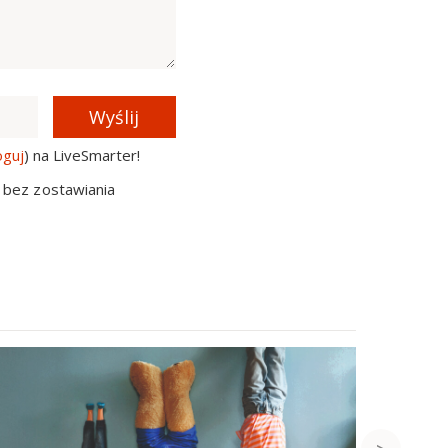
Wyślij
oguj
) na LiveSmarter!
 bez zostawiania