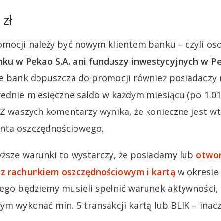
 zł
omocji należy być nowym klientem banku – czyli os
ku w Pekao S.A. ani funduszy inwestycyjnych w P
e bank dopuszcza do promocji również posiadaczy 
rednie miesięczne saldo w każdym miesiącu (po 1.01
. Z waszych komentarzy wynika, że konieczne jest w
nta oszczędnościowego.
yższe warunki to wystarczy, że posiadamy lub
otwo
 z rachunkiem oszczędnościowym i kartą
w okresie 
tego będziemy musieli spełnić warunek aktywności, 
wym wykonać min. 5 transakcji kartą lub BLIK – ina