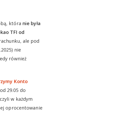
obą, która
nie była
ekao TFI od
rachunku, ale pod
.2025) nie
tedy również
rzymy Konto
od 29.05 do
czyli w każdym
czej oprocentowanie