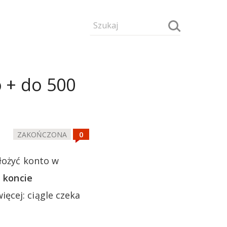
 + do 500
ZAKOŃCZONA
ałożyć konto w
a koncie
ięcej: ciągle czeka