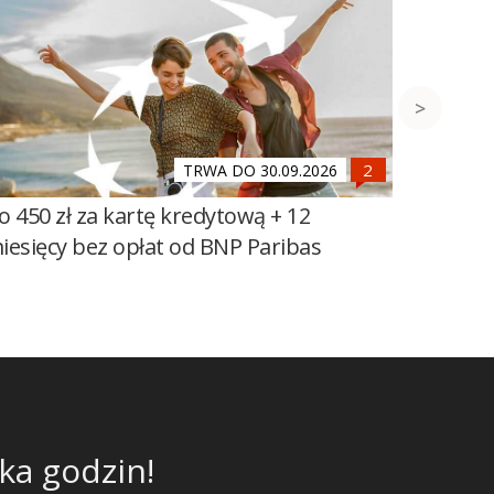
TRWA DO 30.09.2026
o 450 zł za kartę kredytową + 12
500 zł 
iesięcy bez opłat od BNP Paribas
Banku 
Mega O
ka godzin!