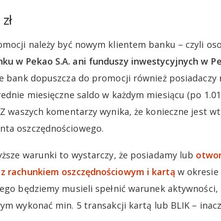
 zł
omocji należy być nowym klientem banku – czyli os
ku w Pekao S.A. ani funduszy inwestycyjnych w P
e bank dopuszcza do promocji również posiadaczy 
rednie miesięczne saldo w każdym miesiącu (po 1.01
. Z waszych komentarzy wynika, że konieczne jest w
nta oszczędnościowego.
yższe warunki to wystarczy, że posiadamy lub
otwo
 z rachunkiem oszczędnościowym i kartą
w okresie 
tego będziemy musieli spełnić warunek aktywności, 
wym wykonać min. 5 transakcji kartą lub BLIK – ina