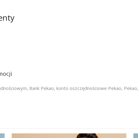
enty
mocji
zędnościowym
,
Bank Pekao
,
konto oszczędnościowe Pekao
,
Pekao