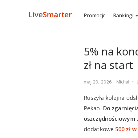
Live
Smarter
Promocje
Rankingi
5% na konc
zł na start
maj 29, 2026
Michał
Ruszyła kolejna ods
Pekao.
Do zgarnięci
oszczędnościowym z
dodatkowe
500 zł w