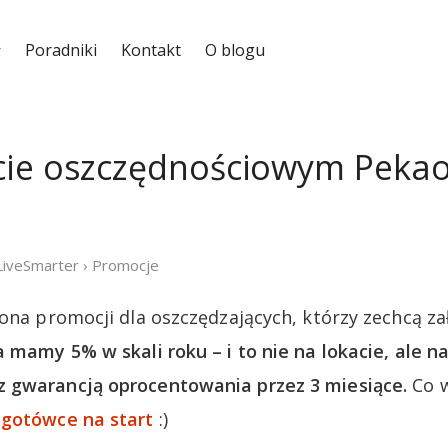
Poradniki
Kontakt
O blogu
ie oszczędnościowym Pekao
LiveSmarter
›
Promocje
łona promocji dla oszczędzających, którzy zechcą z
a mamy 5% w skali roku – i to nie na lokacie, ale n
 gwarancją oprocentowania przez 3 miesiące.
Co w
 gotówce na start
:)