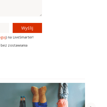
Wyślij
oguj
) na LiveSmarter!
 bez zostawiania