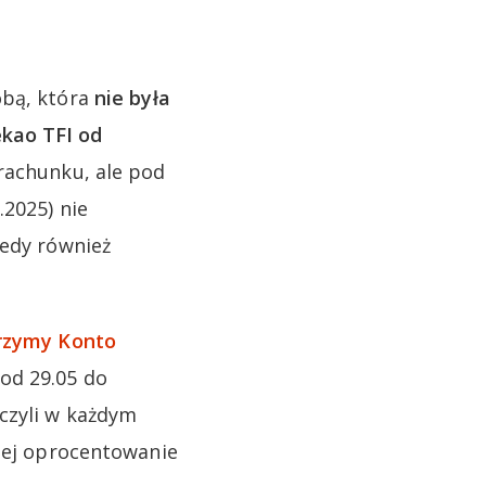
obą, która
nie była
ekao TFI od
rachunku, ale pod
.2025) nie
tedy również
rzymy Konto
od 29.05 do
czyli w każdym
czej oprocentowanie