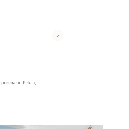
,
premia od Pekao
,