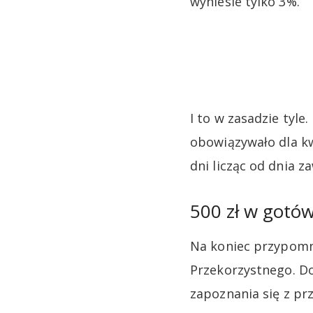
wyniesie tylko 3%.
I to w zasadzie tyl
obowiązywało dla kw
dni licząc od dnia 
500 zł w gotó
Na koniec przypomnę
Przekorzystnego. D
zapoznania się z prz