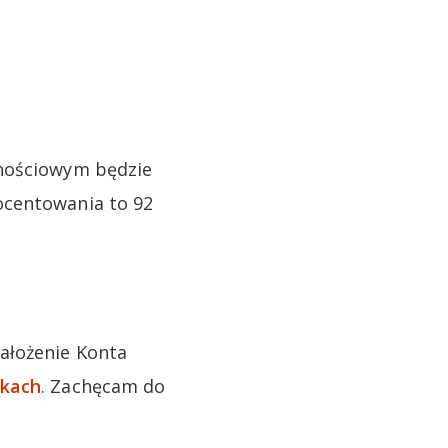
dnościowym będzie
ocentowania to 92
ałożenie Konta
nkach
. Zachęcam do