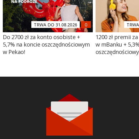
TRWA DO 31.08.2026
TRWA 
Do 2700 zł za konto osobiste +
1200 zł premii za
5,7% na koncie oszczędnościowym
w mBanku + 5,3%
w Pekao!
oszczędnościow