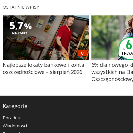
OSTATNIE WPISY
TRWA 
Najlepsze lokaty bankowe i konta
6% dla nowego kl
oszczędnościowe – sierpień 2026
wszystkich na El
Oszczędnościow
Kategorie
Poradniki
Wiadomości