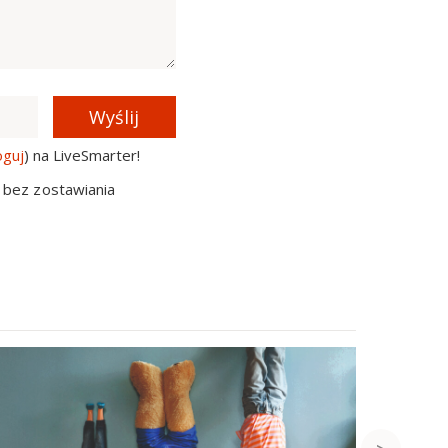
Wyślij
oguj
) na LiveSmarter!
 bez zostawiania