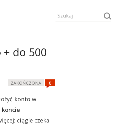
 + do 500
ZAKOŃCZONA
ałożyć konto w
a koncie
ięcej: ciągle czeka