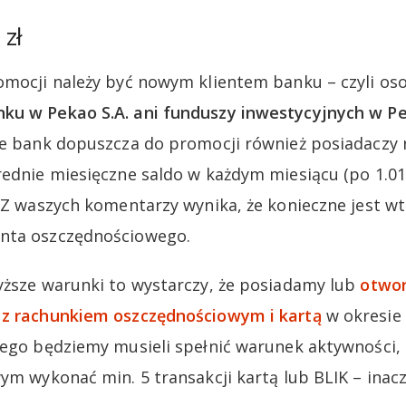
 zł
omocji należy być nowym klientem banku – czyli os
ku w Pekao S.A. ani funduszy inwestycyjnych w P
e bank dopuszcza do promocji również posiadaczy 
rednie miesięczne saldo w każdym miesiącu (po 1.01
. Z waszych komentarzy wynika, że konieczne jest w
nta oszczędnościowego.
yższe warunki to wystarczy, że posiadamy lub
otwo
 z rachunkiem oszczędnościowym i kartą
w okresie 
tego będziemy musieli spełnić warunek aktywności, 
wym wykonać min. 5 transakcji kartą lub BLIK – ina