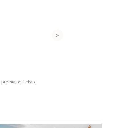
,
premia od Pekao
,