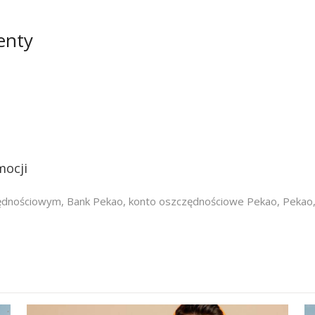
enty
mocji
zędnościowym
,
Bank Pekao
,
konto oszczędnościowe Pekao
,
Pekao