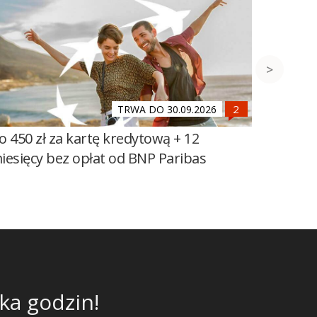
TRWA DO 30.09.2026
o 450 zł za kartę kredytową + 12
1000 zł
iesięcy bez opłat od BNP Paribas
BNP Par
ka godzin!