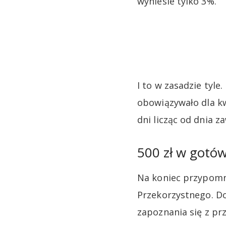
wyniesie tylko 3%.
I to w zasadzie tyl
obowiązywało dla kw
dni licząc od dnia 
500 zł w gotó
Na koniec przypomnę
Przekorzystnego. D
zapoznania się z prz