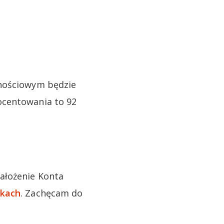
dnościowym będzie
ocentowania to 92
ałożenie Konta
nkach
. Zachęcam do