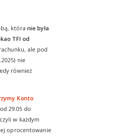
obą, która
nie była
ekao TFI od
rachunku, ale pod
.2025) nie
tedy również
rzymy Konto
od 29.05 do
czyli w każdym
czej oprocentowanie