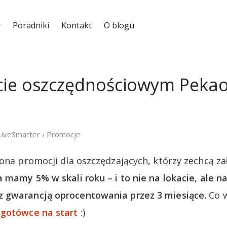
Poradniki
Kontakt
O blogu
ie oszczędnościowym Pekao
LiveSmarter
›
Promocje
łona promocji dla oszczędzających, którzy zechcą z
a mamy 5% w skali roku – i to nie na lokacie, ale n
 gwarancją oprocentowania przez 3 miesiące.
Co w
 gotówce na start
:)