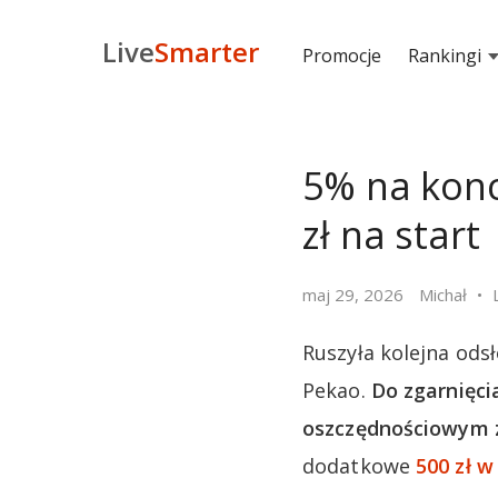
Live
Smarter
Promocje
Rankingi
5% na konc
zł na start
maj 29, 2026
Michał
Ruszyła kolejna ods
Pekao.
Do zgarnięci
oszczędnościowym z
dodatkowe
500 zł w