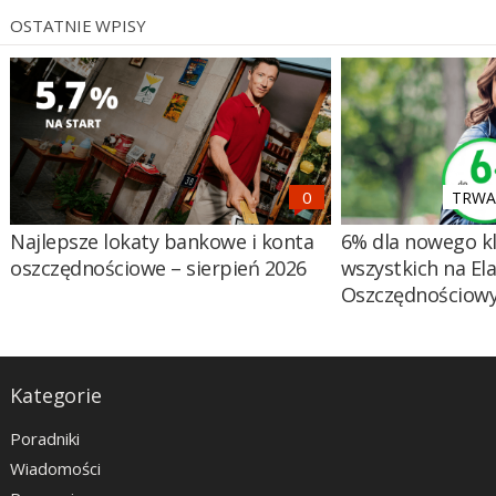
OSTATNIE WPISY
TRWA 
Najlepsze lokaty bankowe i konta
6% dla nowego kl
oszczędnościowe – sierpień 2026
wszystkich na El
Oszczędnościow
Kategorie
Poradniki
Wiadomości