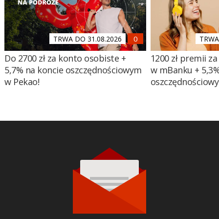
TRWA DO 31.08.2026
TRWA 
Do 2700 zł za konto osobiste +
1200 zł premii za
5,7% na koncie oszczędnościowym
w mBanku + 5,3%
w Pekao!
oszczędnościow